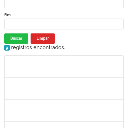
Fim
Buscar
Limpar
registros encontrados.
9
Matrícula
Nome
Cargo
Processo
Início
Fim
Status
frederico
30/11/-0001
30/11/-0001
Concluído
patrcia
30/11/-0001
30/11/-0001
Concluído