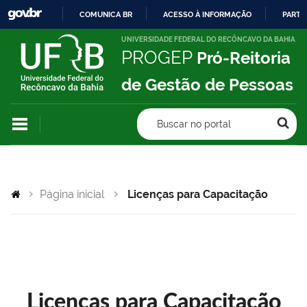
COMUNICA BR
ACESSO À INFORMAÇÃO
PARTI
IR
UNIVERSIDADE FEDERAL DO RECÔNCAVO DA BAHIA
PROGEP
Pró-Reitoria
PARA
O
de Gestão de Pessoas
CONTEÚDO
Buscar no portal
Página inicial
Licenças para Capacitação
Licenças para Capacitação