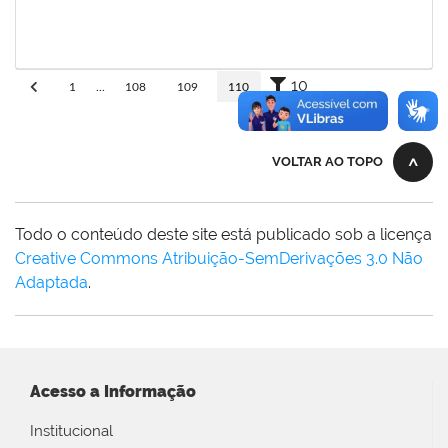
adriele
30/11/-0001
30/11/-0001
Concluído
10
1
...
108
109
110
VOLTAR AO TOPO
Todo o conteúdo deste site está publicado sob a licença
Creative Commons Atribuição-SemDerivações 3.0 Não
Adaptada
.
Acesso a Informação
Institucional