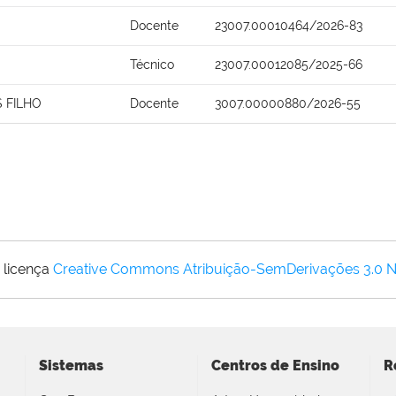
Docente
23007.00010464/2026-83
Técnico
23007.00012085/2025-66
 FILHO
Docente
3007.00000880/2026-55
 licença
Creative Commons Atribuição-SemDerivações 3.0 
Sistemas
Centros de Ensino
R