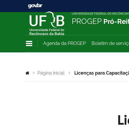
UNIVERSIDADE FEDERAL DO RECÔNCAV
PROGEP
Pró-Rei
Agenda da PROGEP
Boletim de servi
Página inicial
Licenças para Capacitaç
L