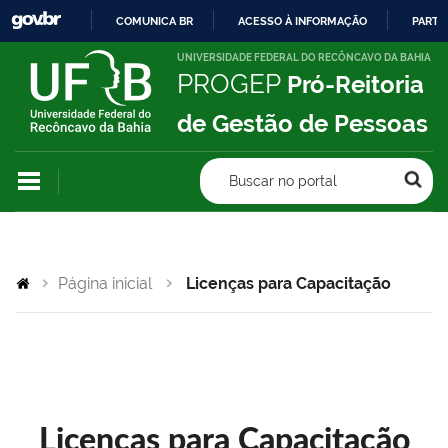
COMUNICA BR
ACESSO À INFORMAÇÃO
PARTI
IR
UNIVERSIDADE FEDERAL DO RECÔNCAVO DA BAHIA
PROGEP
Pró-Reitoria
PARA
O
de Gestão de Pessoas
CONTEÚDO
Buscar no portal
Página inicial
Licenças para Capacitação
Licenças para Capacitação