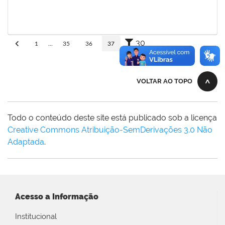
adriele
30/11/-0001
30/11/-0001
Concluído
30
1
...
35
36
37
VOLTAR AO TOPO
Todo o conteúdo deste site está publicado sob a licença
Creative Commons Atribuição-SemDerivações 3.0 Não
Adaptada
.
Acesso a Informação
Institucional