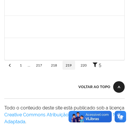
silvania
30/11/-0001
30/11/-0001
Concluído
mariana laxcerda
30/11/-0001
30/11/-0001
Concluído
eron
30/11/-0001
30/11/-0001
Concluído
5
1
...
217
218
219
220
VOLTAR AO TOPO
Todo o conteúdo deste site está publicado sob a licença
Creative Commons Atribuição-SemDerivações 3.0 Não
Adaptada
.