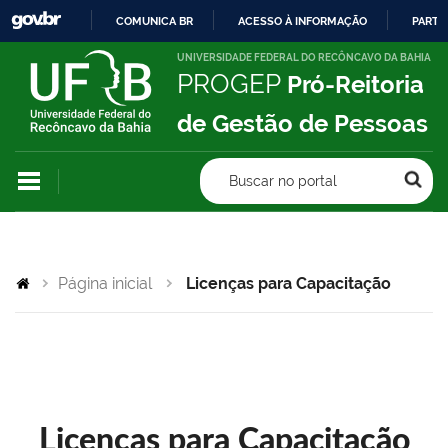
COMUNICA BR
ACESSO À INFORMAÇÃO
PARTI
IR
UNIVERSIDADE FEDERAL DO RECÔNCAVO DA BAHIA
PROGEP
Pró-Reitoria
PARA
O
de Gestão de Pessoas
CONTEÚDO
Buscar no portal
Página inicial
Licenças para Capacitação
Licenças para Capacitação