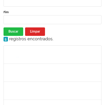
Fim
Buscar
Limpar
registros encontrados.
5
Matrícula
Nome
Cargo
Processo
Início
Fim
Status
frederico
30/11/-0001
30/11/-0001
Concluído
patrcia
30/11/-0001
30/11/-0001
Concluído