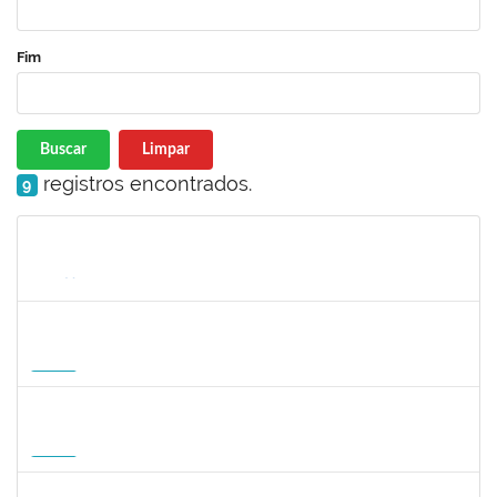
Fim
Buscar
Limpar
registros encontrados.
9
Matrícula
Nome
Cargo
Processo
Início
Fim
Status
1822447
LUCAS AMARAL MARTINS
Técnico
23007.00010952/2026-02
14/09/2026
12/12/2026
Futuro
1822447
LUCAS AMARAL MARTINS
Técnico
23007.00010952/2026-02
14/09/2026
12/12/2026
Futuro