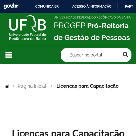
COMUNICA BR
ACESSO À INFORMAÇÃO
PARTI
IR
UNIVERSIDADE FEDERAL DO RECÔNCAVO DA BAHIA
PROGEP
Pró-Reitoria
PARA
O
de Gestão de Pessoas
CONTEÚDO
Buscar no portal
Página inicial
Licenças para Capacitação
Licenças para Capacitação