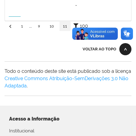
3064953
EVANDRO DE OLIVEIRA MAGALHÃES FILHO
Docente
3007.00000880/2026-55
08/04/2027
06/07/2027
Futuro
100
1
...
9
10
11
VOLTAR AO TOPO
Todo o conteúdo deste site está publicado sob a licença
Creative Commons Atribuição-SemDerivações 3.0 Não
Adaptada
.
Acesso a Informação
Institucional