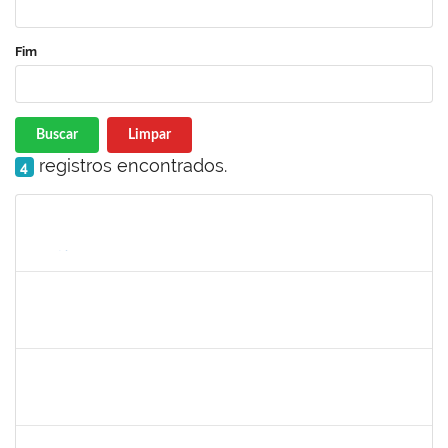
Fim
Buscar
Limpar
registros encontrados.
4
Matrícula
Nome
Cargo
Processo
Início
Fim
Status
1345024
Ana
30/11/-0001
30/11/-0001
Concluído
aida
30/11/-0001
30/11/-0001
Concluído