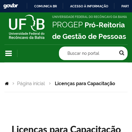
COMUNICA BR
ACESSO À INFORMAÇÃO
PARTI
IR
UNIVERSIDADE FEDERAL DO RECÔNCAVO DA BAHIA
PROGEP
Pró-Reitoria
PARA
O
de Gestão de Pessoas
CONTEÚDO
Buscar no portal
Página inicial
Licenças para Capacitação
Licenças para Capacitação