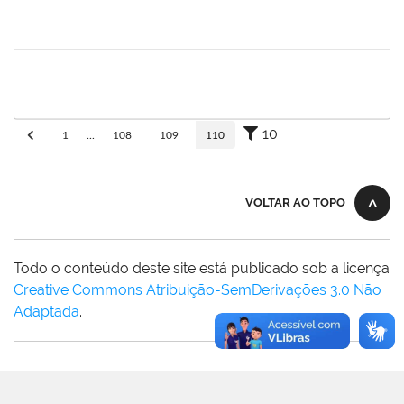
fabricio mor
30/11/-0001
30/11/-0001
Concluído
adriele
30/11/-0001
30/11/-0001
Concluído
10
1
...
108
109
110
VOLTAR AO TOPO
Todo o conteúdo deste site está publicado sob a licença
Creative Commons Atribuição-SemDerivações 3.0 Não
Adaptada
.