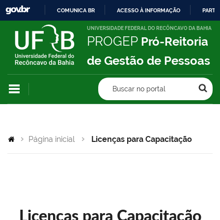
COMUNICA BR
ACESSO À INFORMAÇÃO
PARTI
IR
UNIVERSIDADE FEDERAL DO RECÔNCAVO DA BAHIA
PROGEP
Pró-Reitoria
PARA
O
de Gestão de Pessoas
CONTEÚDO
Buscar no portal
Página inicial
Licenças para Capacitação
Licenças para Capacitação