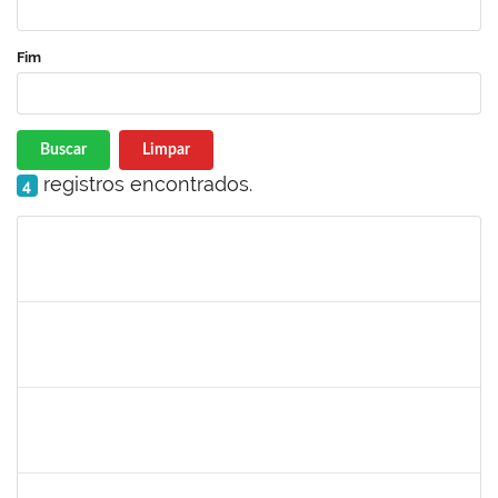
Fim
Buscar
Limpar
registros encontrados.
4
Matrícula
Nome
Cargo
Processo
Início
Fim
Status
1345024
Ana
30/11/-0001
30/11/-0001
Concluído
aida
30/11/-0001
30/11/-0001
Concluído