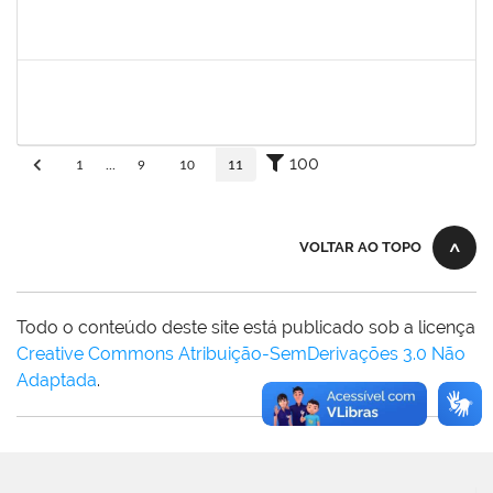
fabricio mor
30/11/-0001
30/11/-0001
Concluído
adriele
30/11/-0001
30/11/-0001
Concluído
100
1
...
9
10
11
VOLTAR AO TOPO
Todo o conteúdo deste site está publicado sob a licença
Creative Commons Atribuição-SemDerivações 3.0 Não
Adaptada
.