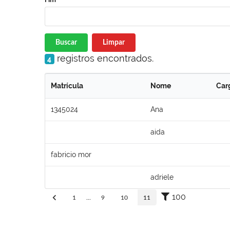
Buscar
Limpar
registros encontrados.
4
Matrícula
Nome
Car
1345024
Ana
aida
fabricio mor
adriele
100
1
...
9
10
11