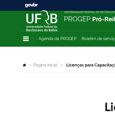
UNIVERSIDADE FEDERAL DO RECÔNCAV
PROGEP
Pró-Rei
Agenda da PROGEP
Boletim de servi
Página inicial
Licenças para Capacitaç
L