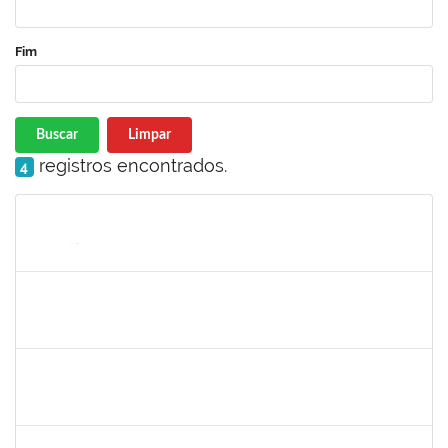
Fim
Buscar
Limpar
registros encontrados.
4
Matrícula
Nome
Cargo
Processo
Início
Fim
Status
1345024
Ana
30/11/-0001
30/11/-0001
Concluído
aida
30/11/-0001
30/11/-0001
Concluído