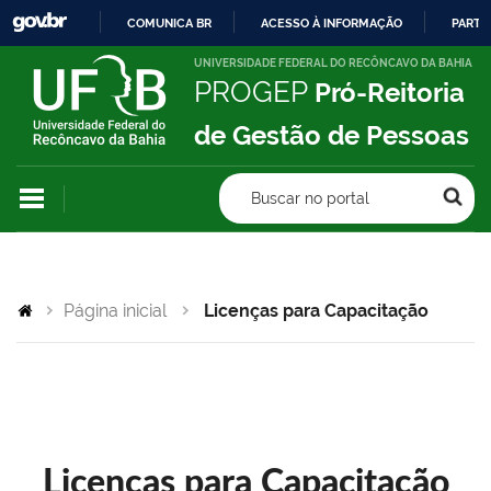
COMUNICA BR
ACESSO À INFORMAÇÃO
PARTI
IR
UNIVERSIDADE FEDERAL DO RECÔNCAVO DA BAHIA
PROGEP
Pró-Reitoria
PARA
O
de Gestão de Pessoas
CONTEÚDO
Buscar no portal
Página inicial
Licenças para Capacitação
Licenças para Capacitação