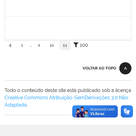
fabricio mor
30/11/-0001
30/11/-0001
Concluído
adriele
30/11/-0001
30/11/-0001
Concluído
100
1
...
9
10
11
VOLTAR AO TOPO
Todo o conteúdo deste site está publicado sob a licença
Creative Commons Atribuição-SemDerivações 3.0 Não
Adaptada
.