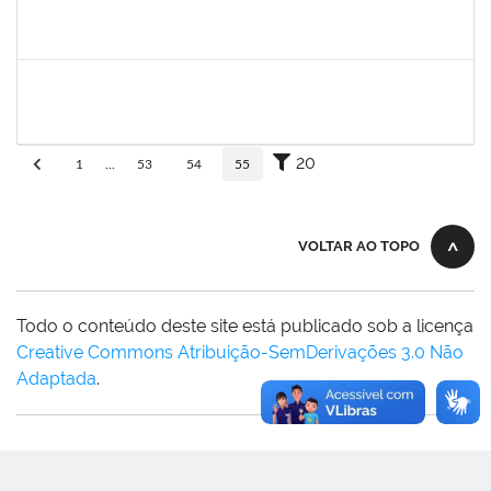
fabricio mor
30/11/-0001
30/11/-0001
Concluído
adriele
30/11/-0001
30/11/-0001
Concluído
20
1
...
53
54
55
VOLTAR AO TOPO
Todo o conteúdo deste site está publicado sob a licença
Creative Commons Atribuição-SemDerivações 3.0 Não
Adaptada
.