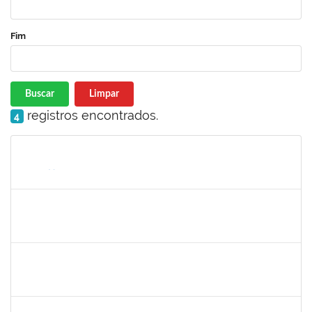
Fim
Buscar
Limpar
registros encontrados.
4
Matrícula
Nome
Cargo
Processo
Início
Fim
Status
1345024
Ana
30/11/-0001
30/11/-0001
Concluído
aida
30/11/-0001
30/11/-0001
Concluído