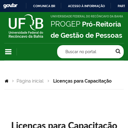
COMUNICA BR
ACESSO À INFORMAÇÃO
PARTI
IR
UNIVERSIDADE FEDERAL DO RECÔNCAVO DA BAHIA
PROGEP
Pró-Reitoria
PARA
O
de Gestão de Pessoas
CONTEÚDO
Buscar no portal
Página inicial
Licenças para Capacitação
Licenças para Capacitação