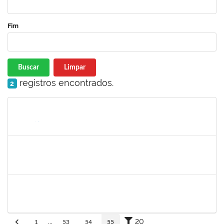
Fim
Buscar
Limpar
registros encontrados.
2
Matrícula
Nome
Cargo
Processo
Início
Fim
Status
fabricio mor
30/11/-0001
30/11/-0001
Concluído
adriele
30/11/-0001
30/11/-0001
Concluído
20
1
...
53
54
55