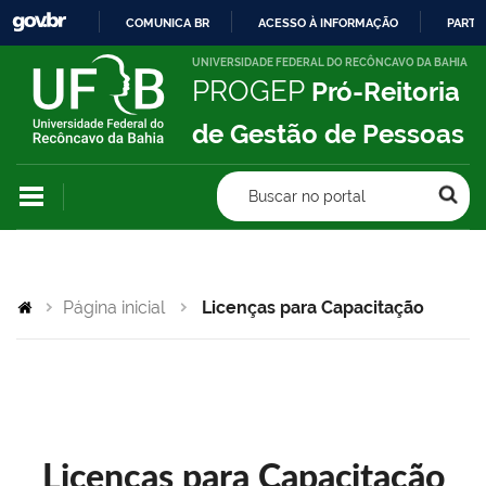
COMUNICA BR
ACESSO À INFORMAÇÃO
PARTI
IR
UNIVERSIDADE FEDERAL DO RECÔNCAVO DA BAHIA
PROGEP
Pró-Reitoria
PARA
O
de Gestão de Pessoas
CONTEÚDO
Buscar no portal
Página inicial
Licenças para Capacitação
Licenças para Capacitação