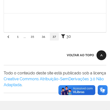
fabricio mor
30/11/-0001
30/11/-0001
Concluído
adriele
30/11/-0001
30/11/-0001
Concluído
30
1
...
35
36
37
VOLTAR AO TOPO
Todo o conteúdo deste site está publicado sob a licença
Creative Commons Atribuição-SemDerivações 3.0 Não
Adaptada
.