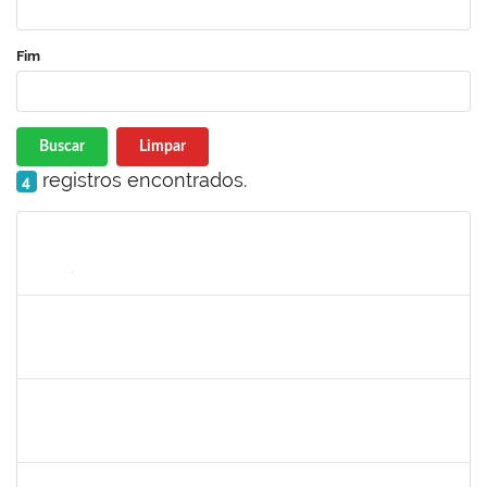
Fim
Buscar
Limpar
registros encontrados.
4
Matrícula
Nome
Cargo
Processo
Início
Fim
Status
1345024
Ana
30/11/-0001
30/11/-0001
Concluído
aida
30/11/-0001
30/11/-0001
Concluído