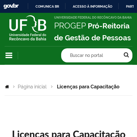
COMUNICA BR
ACESSO À INFORMAÇÃO
PARTI
IR
UNIVERSIDADE FEDERAL DO RECÔNCAVO DA BAHIA
PROGEP
Pró-Reitoria
PARA
O
de Gestão de Pessoas
CONTEÚDO
Buscar no portal
Página inicial
Licenças para Capacitação
Licenças para Capacitação