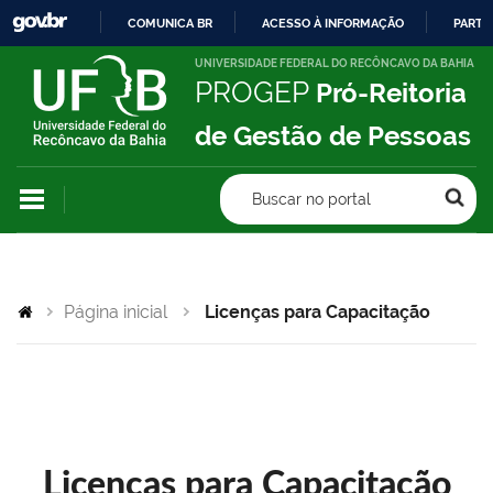
COMUNICA BR
ACESSO À INFORMAÇÃO
PARTI
IR
UNIVERSIDADE FEDERAL DO RECÔNCAVO DA BAHIA
PROGEP
Pró-Reitoria
PARA
O
de Gestão de Pessoas
CONTEÚDO
Buscar no portal
Página inicial
Licenças para Capacitação
Licenças para Capacitação