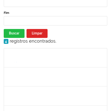
Fim
Buscar
Limpar
registros encontrados.
4
Matrícula
Nome
Cargo
Processo
Início
Fim
Status
1345024
Ana
30/11/-0001
30/11/-0001
Concluído
aida
30/11/-0001
30/11/-0001
Concluído