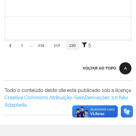
fabricio mor
30/11/-0001
30/11/-0001
Concluído
adriele
30/11/-0001
30/11/-0001
Concluído
5
1
...
218
219
220
VOLTAR AO TOPO
Todo o conteúdo deste site está publicado sob a licença
Creative Commons Atribuição-SemDerivações 3.0 Não
Adaptada
.