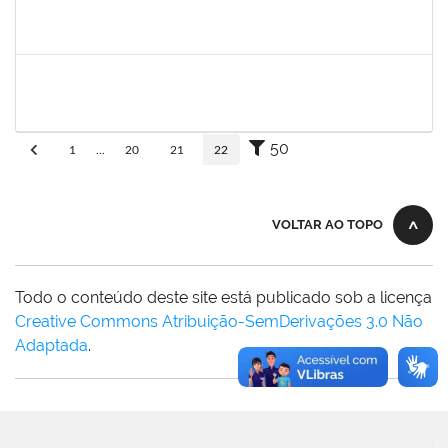
fabricio mor
30/11/-0001
30/11/-0001
Concluído
adriele
30/11/-0001
30/11/-0001
Concluído
50
1
...
20
21
22
VOLTAR AO TOPO
Todo o conteúdo deste site está publicado sob a licença
Creative Commons Atribuição-SemDerivações 3.0 Não
Adaptada
.