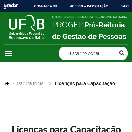
COMUNICA BR
ACESSO À INFORMAÇÃO
PARTI
IR
UNIVERSIDADE FEDERAL DO RECÔNCAVO DA BAHIA
PROGEP
Pró-Reitoria
PARA
O
de Gestão de Pessoas
CONTEÚDO
Buscar no portal
Página inicial
Licenças para Capacitação
Licenças para Capacitação