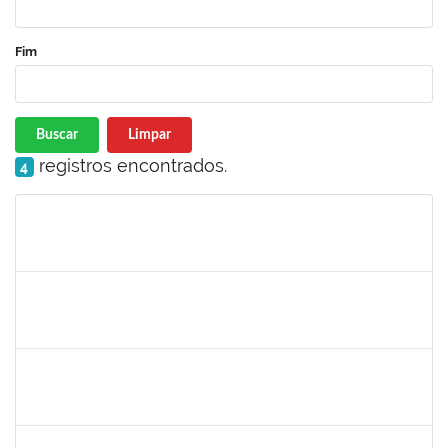
Fim
Buscar
Limpar
registros encontrados.
4
Matrícula
Nome
Cargo
Processo
Início
Fim
Status
1345024
Ana
30/11/-0001
30/11/-0001
Concluído
aida
30/11/-0001
30/11/-0001
Concluído