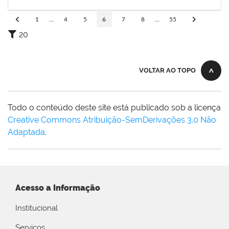
15/09/2025
Concluído
1
...
4
5
6
7
8
...
55
20
VOLTAR AO TOPO
Todo o conteúdo deste site está publicado sob a licença
Creative Commons Atribuição-SemDerivações 3.0 Não
Adaptada
.
Acesso a Informação
Institucional
Serviços