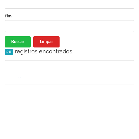
Fim
Buscar
Limpar
registros encontrados.
20
Matrícula
Nome
Cargo
Processo
Início
Fim
Status
1258666
RITTA MARIA MORAIS CORREIA MOTA
Técnico
23007.00017292/2025-30
01/10/2025
24/10/2025
Concluído
2281978
MANUELLE CARVALHO CARDOZO
Técnico
23007.00011167/2025-20
25/08/2025
24/10/2025
Concluído