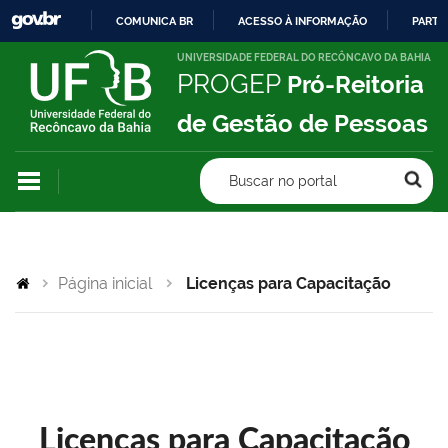
COMUNICA BR
ACESSO À INFORMAÇÃO
PARTI
IR
UNIVERSIDADE FEDERAL DO RECÔNCAVO DA BAHIA
PROGEP
Pró-Reitoria
PARA
O
de Gestão de Pessoas
CONTEÚDO
Buscar no portal
Página inicial
Licenças para Capacitação
Licenças para Capacitação