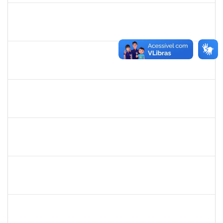
1861104
GREICIANE DE SOUZA SANTOS
Técnico
23007.00014744/2025-53
01/09/2025
30/09/2025
Concluído
1261571
IRACI DAS MERCES MOREIRA
Técnico
23007.00003160/2025-93
01/09/2025
30/09/2025
Concluído
1539369
SERGIO ARMANDO DINIZ GUERRA FILHO
Docente
23007.00010015/2025-84
01/07/2025
28/09/2025
Concluído
HELENILDO SANTANA DOS SANTOS
HELENILDO SANTANA DOS SANTOS
Técnico
23007.00014634/2025-16
25/08/2025
23/09/2025
Concluído
287121
AIDA CELESTE SILVEIRA MAIA
Técnico
23007.00016902/2025-84
04/09/2025
19/09/2025
Concluído
2993561
TAISE DE OLIVEIRA DA SILVA
Técnico
23007.00017257/2025-05
01/09/2025