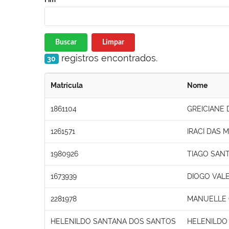
Buscar
Limpar
registros encontrados.
30
Matrícula
Nome
1861104
GREICIANE
1261571
IRACI DAS 
1980926
TIAGO SAN
1673939
DIOGO VAL
2281978
MANUELLE
HELENILDO SANTANA DOS SANTOS
HELENILDO