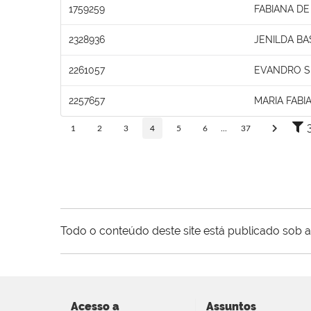
1759259
FABIANA DE
2328936
JENILDA BA
2261057
EVANDRO SI
2257657
MARIA FABI
1
2
3
4
5
6
...
37
Todo o conteúdo deste site está publicado sob a
Acesso a
Assuntos