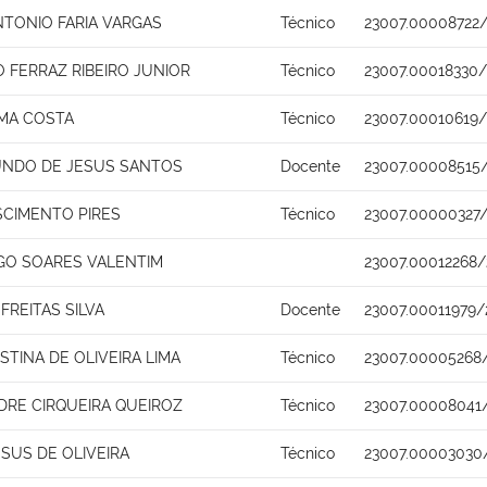
NTONIO FARIA VARGAS
Técnico
23007.00008722/
 FERRAZ RIBEIRO JUNIOR
Técnico
23007.00018330
IMA COSTA
Técnico
23007.00010619/
UNDO DE JESUS SANTOS
Docente
23007.00008515
SCIMENTO PIRES
Técnico
23007.00000327/
GO SOARES VALENTIM
23007.00012268/
FREITAS SILVA
Docente
23007.00011979/
STINA DE OLIVEIRA LIMA
Técnico
23007.00005268
DRE CIRQUEIRA QUEIROZ
Técnico
23007.00008041
SUS DE OLIVEIRA
Técnico
23007.00003030