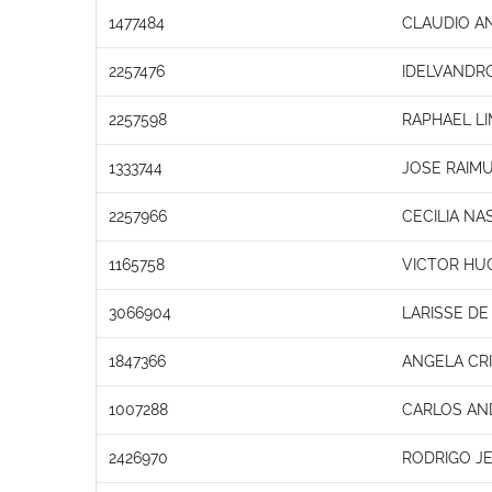
1477484
CLAUDIO A
2257476
IDELVANDRO
2257598
RAPHAEL L
1333744
JOSE RAIM
2257966
CECILIA NA
1165758
VICTOR HU
3066904
LARISSE DE 
1847366
ANGELA CRI
1007288
CARLOS AN
2426970
RODRIGO JE