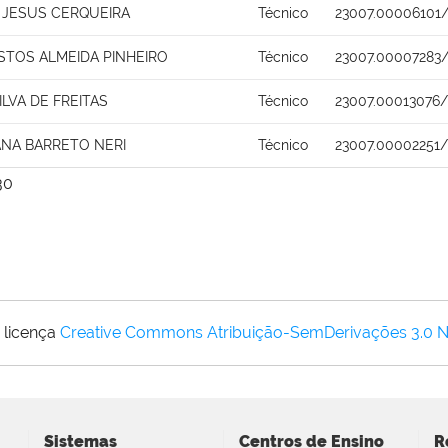
 JESUS CERQUEIRA
Técnico
23007.00006101/
STOS ALMEIDA PINHEIRO
Técnico
23007.00007283/
LVA DE FREITAS
Técnico
23007.00013076/
ANA BARRETO NERI
Técnico
23007.00002251
30
 licença
Creative Commons Atribuição-SemDerivações 3.0 
Sistemas
Centros de Ensino
R