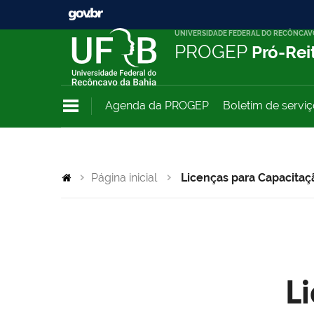
UNIVERSIDADE FEDERAL DO RECÔNCAV
PROGEP
Pró-Rei
Agenda da PROGEP
Boletim de servi
Página inicial
Licenças para Capacitaç
L