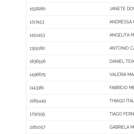
1558280
JANETE DO
1217453
ANDRESSA 
1451453
ANGELITA 
1355180
ANTONIO C
1836556
DANIEL TEI
1496679
VALERIA M
1143381
FABRÍCIO 
2265449
THIAGO ÍTA
1730935
TIAGO FER
2261057
GABRIELA M