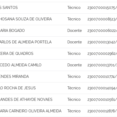
S SANTOS
Técnico
23007.00015075
HOSANA SOUZA DE OLIVEIRA
Técnico
23007.00008513
MARIA BOGADO
Docente
23007.00006022/
ARLOS DE ALMEIDA PORTELA
Docente
23007.00013042/
XEIRA DE QUADROS
Técnico
23007.00002962
ACEDO ALMEIDA CAMILO
Docente
23007.00013701/
MENDES MIRANDA
Técnico
23007.00010774/
LO ROCHA DE JESUS
Técnico
23007.00014094
NANDES DE ATHAYDE NOVAES
Técnico
23007.00010561
ARIA CARNEIRO OLIVEIRA ALMEIDA
Técnico
23007.00012878/