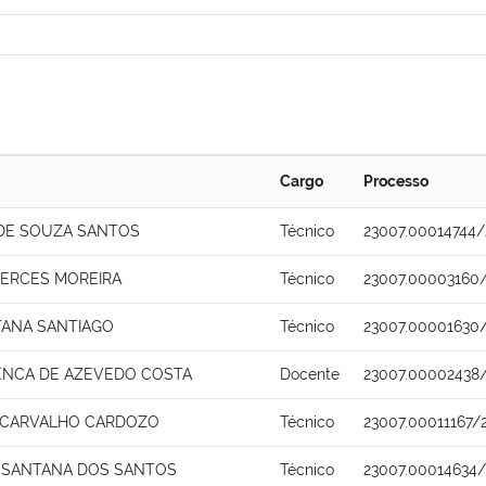
Cargo
Processo
 DE SOUZA SANTOS
Técnico
23007.00014744/
MERCES MOREIRA
Técnico
23007.00003160
TANA SANTIAGO
Técnico
23007.00001630
ENCA DE AZEVEDO COSTA
Docente
23007.00002438
 CARVALHO CARDOZO
Técnico
23007.00011167/
 SANTANA DOS SANTOS
Técnico
23007.00014634/