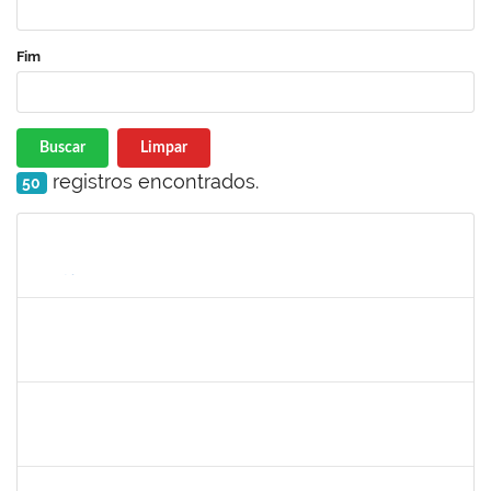
Fim
Buscar
Limpar
registros encontrados.
50
Matrícula
Nome
Cargo
Processo
Início
Fim
Status
1258666
RITTA MARIA MORAIS CORREIA MOTA
Técnico
23007.00017292/2025-30
01/10/2025
24/10/2025
Concluído
2281978
MANUELLE CARVALHO CARDOZO
Técnico
23007.00011167/2025-20
25/08/2025
24/10/2025
Concluído