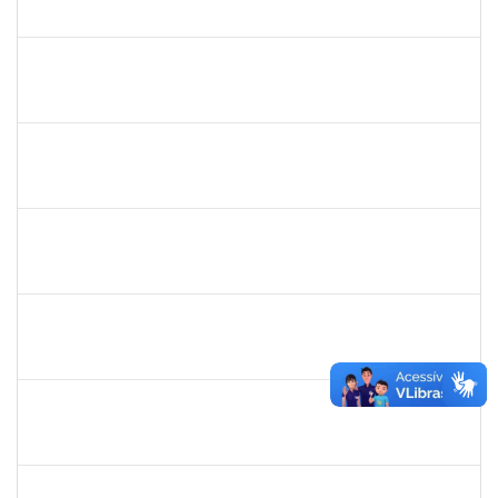
23007.00007055/2025-76
02/06/2025
30/08/2025
Concluído
2257318
HIONE DOS SANTOS SILVA NEVES
Técnico
23007.00002045/2025-31
01/06/2025
30/08/2025
Concluído
2257598
RAPHAEL LIMA COSTA
Técnico
23007.00010619/2025-72
01/08/2025
29/08/2025
Concluído
2257966
CECILIA NASCIMENTO PIRES
Técnico
23007.00000327/2025-51
30/07/2025
29/08/2025
Concluído
1053058
NANCI RODRIGUES ORRICO
Docente
23007.00010017/2025-30
01/06/2025
29/08/2025
Concluído
1729652
ANA CLARA BARREIROS DOS SANTOS
23007.00010043/2025-07
01/07/2025
28/08/2025
Concluído
2257639