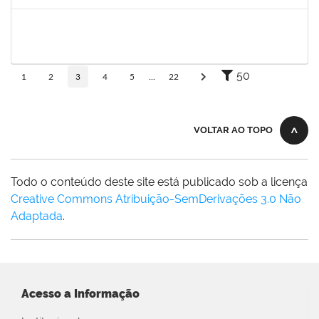
Concluído
2265919
JAMILLE DA SILVA PEREIRA
Técnico
23007.00004634/2025-65
28/04/2025
26/07/2025
Concluído
50
1
2
3
4
5
...
22
VOLTAR AO TOPO
Todo o conteúdo deste site está publicado sob a licença
Creative Commons Atribuição-SemDerivações 3.0 Não
Adaptada
.
Acesso a Informação