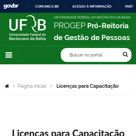
COMUNICA BR
ACESSO À INFORMAÇÃO
PARTI
IR
UNIVERSIDADE FEDERAL DO RECÔNCAVO DA BAHIA
PROGEP
Pró-Reitoria
PARA
O
de Gestão de Pessoas
CONTEÚDO
Buscar no portal
Página inicial
Licenças para Capacitação
Licenças para Capacitação