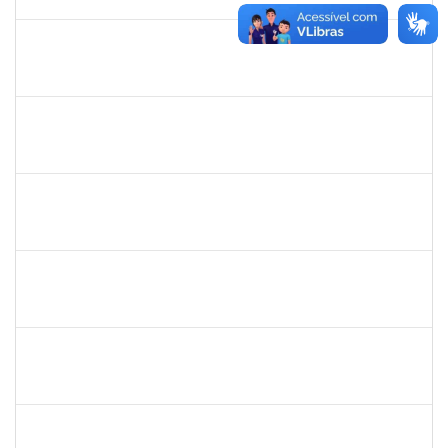
29/08/2025
Concluído
1165758
VICTOR HUGO SOARES VALENTIM
23007.00012268/2025-72
26/07/2025
31/10/2025
Concluído
3066904
LARISSE DE FREITAS SILVA
Docente
23007.00011979/2025-18
24/07/2025
21/10/2025
Concluído
1847366
ANGELA CRISTINA DE OLIVEIRA LIMA
Técnico
23007.00005268/2025-19
22/07/2025
15/08/2025
Concluído
1007288
CARLOS ANDRE CIRQUEIRA QUEIROZ
Técnico
23007.00008041/2025-32
17/07/2025
15/08/2025
Concluído
2426970
RODRIGO JESUS DE OLIVEIRA
Técnico
23007.00003030/2025-14
17/07/2025
15/08/2025
Concluído
1759259
FABIANA DE JESUS CERQUEIRA
Técnico