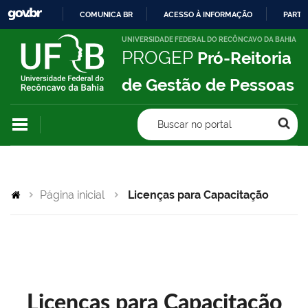
COMUNICA BR
ACESSO À INFORMAÇÃO
PARTI
IR
UNIVERSIDADE FEDERAL DO RECÔNCAVO DA BAHIA
PROGEP
Pró-Reitoria
PARA
O
de Gestão de Pessoas
CONTEÚDO
Buscar no portal
Página inicial
Licenças para Capacitação
Licenças para Capacitação