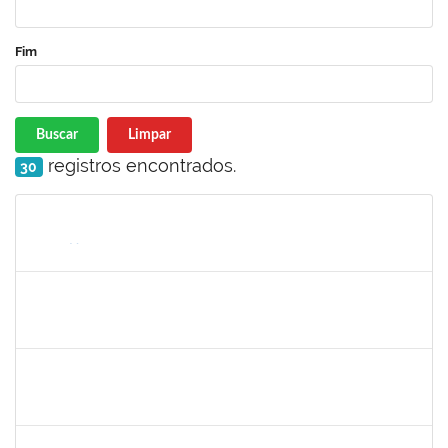
Fim
Buscar
Limpar
registros encontrados.
30
Matrícula
Nome
Cargo
Processo
Início
Fim
Status
1261571
IRACI DAS MERCES MOREIRA
Técnico
23007.00003160/2025-93
01/09/2025
30/09/2025
Concluído
1980926
TIAGO SANTANA SANTIAGO
Técnico
23007.00001630/2025-81
01/09/2025
29/11/2025
Concluído