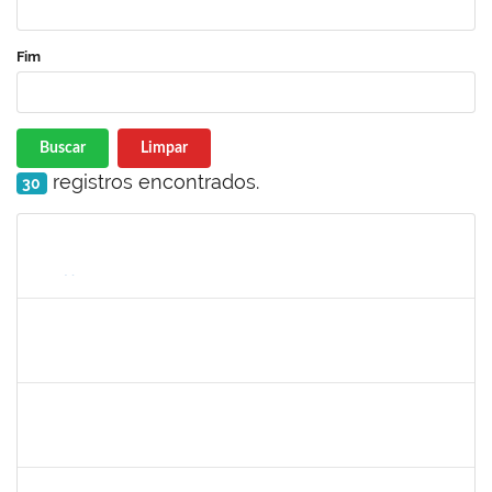
Fim
Buscar
Limpar
registros encontrados.
30
Matrícula
Nome
Cargo
Processo
Início
Fim
Status
1716504
Amaranta Emilia Cesar dos Santos
Docente
23007.00031476/2018-39
01/06/2019
30/11/-0001
Concluído
robson de jes
30/11/-0001
30/11/-0001
Concluído