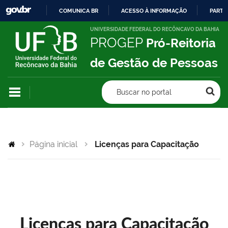
COMUNICA BR
ACESSO À INFORMAÇÃO
PARTI
IR
UNIVERSIDADE FEDERAL DO RECÔNCAVO DA BAHIA
PROGEP
Pró-Reitoria
PARA
O
de Gestão de Pessoas
CONTEÚDO
Buscar no portal
Página inicial
Licenças para Capacitação
Licenças para Capacitação