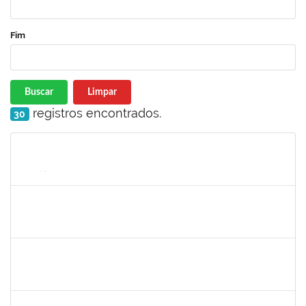
Fim
Buscar
Limpar
registros encontrados.
30
Matrícula
Nome
Cargo
Processo
Início
Fim
Status
1730964
Josemary da Guarda de Souza
Técnico
23007.00011940/2019-22
10/06/2019
09/09/2019
Concluído
279567
Benedita Conceição dos Santos
Técnico
23007.00011321/2019-51
17/06/2019
14/09/2019
Concluído