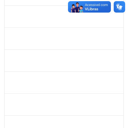
11/10/2019
Concluído
1093359
Sandra Conceição Peixoto
Técnico
23007.00011334/2019-88
15/07/2019
12/10/2019
Concluído
285662
Carlos Alfredo Lopes de Carvalho
Docente
23007.00028820/2018-68
16/07/2019
13/10/2019
Concluído
1754538
Antonio Carlos Dias da E. Jr.
Técnico
23007.004267/2019-98
15/07/2019
13/10/2019
Concluído
1559824
Ana Paula Comin
Docente
23007.00011942/2019-65
15/07/2019
14/10/2019
Concluído
1752965
Danilo Maia de Santana
Técnico
23007.00019971/2019-77
16/09/2019
16/10/2019
Concluído
1661315
Nayara Andrade de Oliveira
Técnico