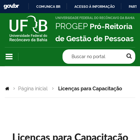
COMUNICA BR
ACESSO À INFORMAÇÃO
PARTI
IR
UNIVERSIDADE FEDERAL DO RECÔNCAVO DA BAHIA
PROGEP
Pró-Reitoria
PARA
O
de Gestão de Pessoas
CONTEÚDO
Buscar no portal
Página inicial
Licenças para Capacitação
Licenças para Capacitação