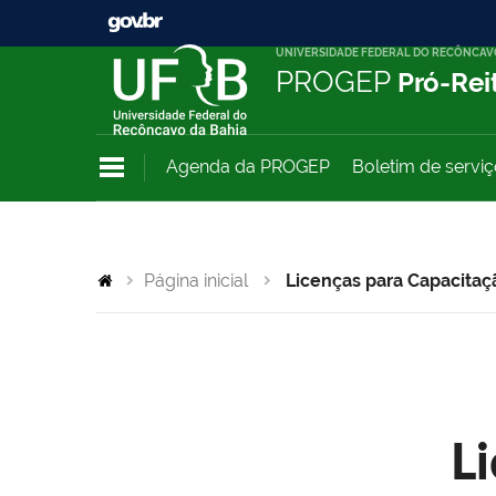
UNIVERSIDADE FEDERAL DO RECÔNCAV
PROGEP
Pró-Rei
Agenda da PROGEP
Boletim de servi
Página inicial
Licenças para Capacitaç
L