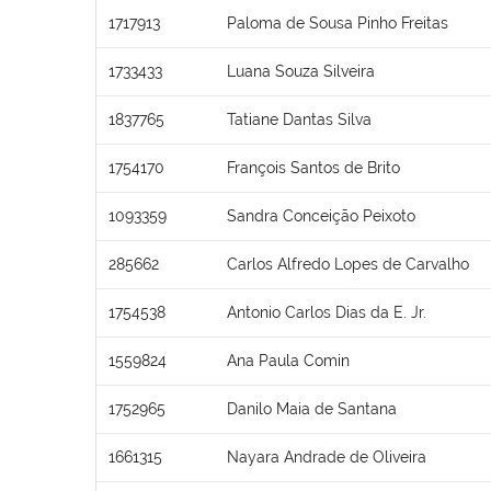
1717913
Paloma de Sousa Pinho Freitas
1733433
Luana Souza Silveira
1837765
Tatiane Dantas Silva
1754170
François Santos de Brito
1093359
Sandra Conceição Peixoto
285662
Carlos Alfredo Lopes de Carvalho
1754538
Antonio Carlos Dias da E. Jr.
1559824
Ana Paula Comin
1752965
Danilo Maia de Santana
1661315
Nayara Andrade de Oliveira