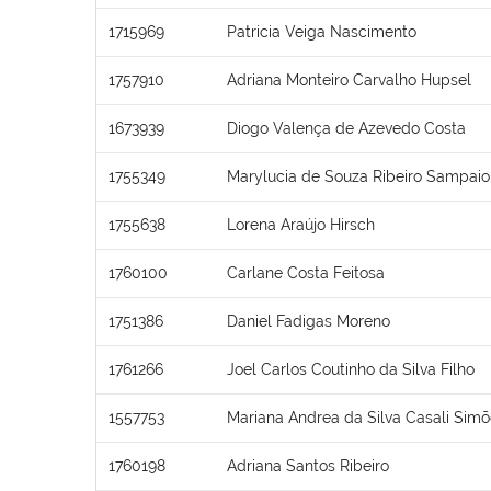
1715969
Patricia Veiga Nascimento
1757910
Adriana Monteiro Carvalho Hupsel
1673939
Diogo Valença de Azevedo Costa
1755349
Marylucia de Souza Ribeiro Sampaio
1755638
Lorena Araújo Hirsch
1760100
Carlane Costa Feitosa
1751386
Daniel Fadigas Moreno
1761266
Joel Carlos Coutinho da Silva Filho
1557753
Mariana Andrea da Silva Casali Sim
1760198
Adriana Santos Ribeiro