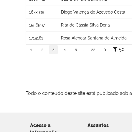
1673939
Diogo Valença de Azevedo Costa
1556997
Rita de Cássia Silva Doria
1719181
Rosa Alencar Santana de Almeida
50
1
2
3
4
5
...
22
Todo o conteúdo deste site está publicado sob a
Acesso a
Assuntos