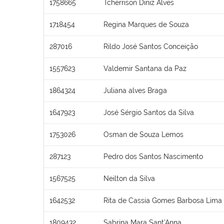
1758665
Tcherrison Diniz Alves
1718454
Regina Marques de Souza
287016
Rildo José Santos Conceição
1557623
Valdemir Santana da Paz
1864324
Juliana alves Braga
1647923
José Sérgio Santos da Silva
1753026
Osman de Souza Lemos
287123
Pedro dos Santos Nascimento
1567525
Neilton da Silva
1642532
Rita de Cassia Gomes Barbosa Lima
1809432
Sabrina Mara Sant’Anna