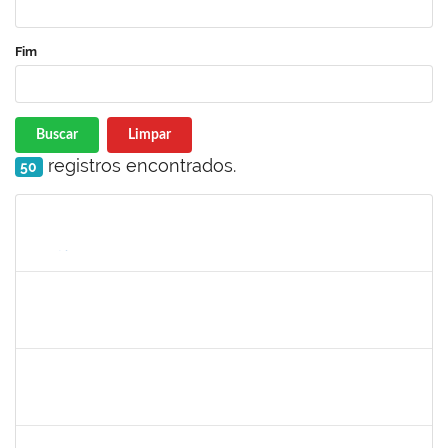
Fim
Buscar
Limpar
registros encontrados.
50
Matrícula
Nome
Cargo
Processo
Início
Fim
Status
1496679
VALERIA MACEDO ALMEIDA CAMILO
Docente
23007.00013701/2025-84
10/08/2025
10/10/2025
Concluído
1591709
CELESTE DA SILVA SANTOS
Técnico
23007.00017288/2025-41
08/09/2025
05/10/2025
Concluído