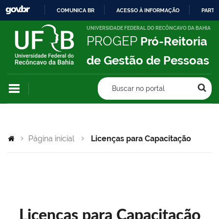
COMUNICA BR
ACESSO À INFORMAÇÃO
PARTI
IR
UNIVERSIDADE FEDERAL DO RECÔNCAVO DA BAHIA
PROGEP
Pró-Reitoria
PARA
O
de Gestão de Pessoas
CONTEÚDO
Buscar no portal
Página inicial
Licenças para Capacitação
Licenças para Capacitação