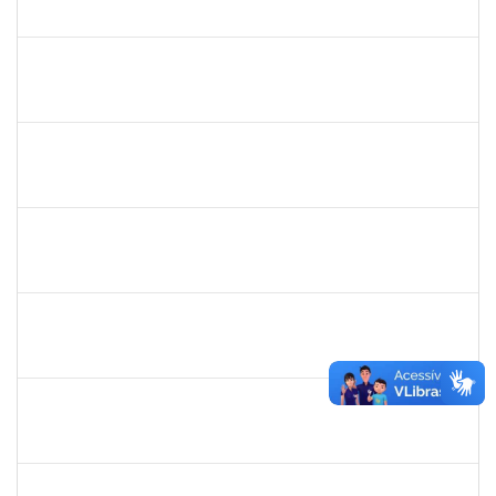
23007.00002772/2025-93
19/05/2025
17/08/2025
Concluído
1847366
ANGELA CRISTINA DE OLIVEIRA LIMA
Técnico
23007.00005268/2025-19
22/07/2025
15/08/2025
Concluído
1007288
CARLOS ANDRE CIRQUEIRA QUEIROZ
Técnico
23007.00008041/2025-32
17/07/2025
15/08/2025
Concluído
2426970
RODRIGO JESUS DE OLIVEIRA
Técnico
23007.00003030/2025-14
17/07/2025
15/08/2025
Concluído
1759259
FABIANA DE JESUS CERQUEIRA
Técnico
23007.00006101/2025-32
14/07/2025
12/08/2025
Concluído
1047986
ROBSON DE JESUS SANTOS
Técnico
23007.00005579/2025-61
05/05/2025
02/08/2025
Concluído
1751422