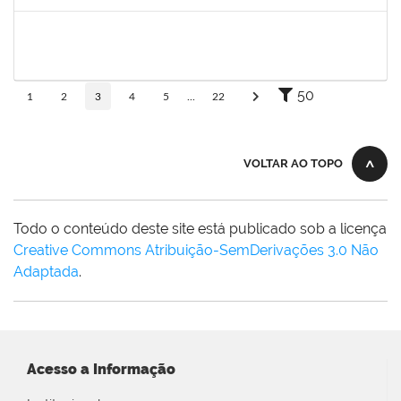
Concluído
1670022
MARISE NASCIMENTO FLORES MOREIRA
Técnico
23007.00025959/2024-85
09/06/2025
08/07/2025
Concluído
50
1
2
3
4
5
...
22
VOLTAR AO TOPO
Todo o conteúdo deste site está publicado sob a licença
Creative Commons Atribuição-SemDerivações 3.0 Não
Adaptada
.
Acesso a Informação