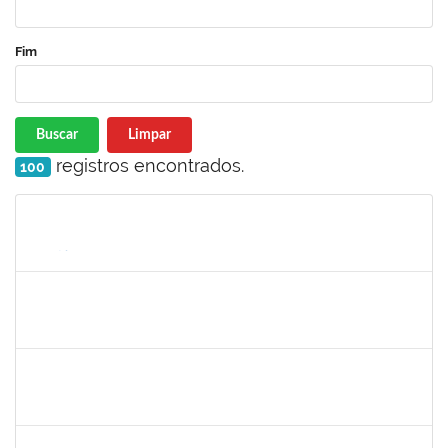
Fim
Buscar
Limpar
registros encontrados.
100
Matrícula
Nome
Cargo
Processo
Início
Fim
Status
2257476
IDELVANDRO FERRAZ RIBEIRO JUNIOR
Técnico
23007.00018330/2024-40
04/08/2025
03/10/2025
Concluído
1046848
ROSILDA SANTANA DOS SANTOS
Técnico
23007.00017283/2025-79
16/09/2025
30/09/2025
Concluído