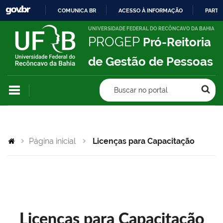
COMUNICA BR
ACESSO À INFORMAÇÃO
PARTI
IR
UNIVERSIDADE FEDERAL DO RECÔNCAVO DA BAHIA
PROGEP
Pró-Reitoria
PARA
O
de Gestão de Pessoas
CONTEÚDO
Buscar no portal
Página inicial
Licenças para Capacitação
Licenças para Capacitação