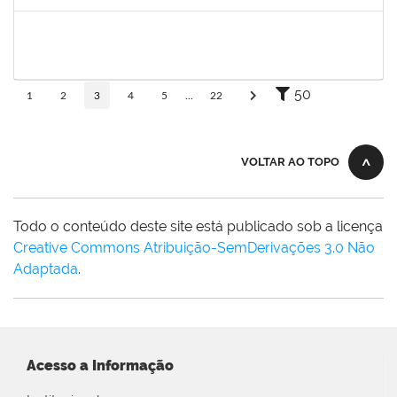
Concluído
1047986
ROBSON DE JESUS SANTOS
Técnico
23007.00005579/2025-61
05/05/2025
02/08/2025
Concluído
50
1
2
3
4
5
...
22
VOLTAR AO TOPO
Todo o conteúdo deste site está publicado sob a licença
Creative Commons Atribuição-SemDerivações 3.0 Não
Adaptada
.
Acesso a Informação