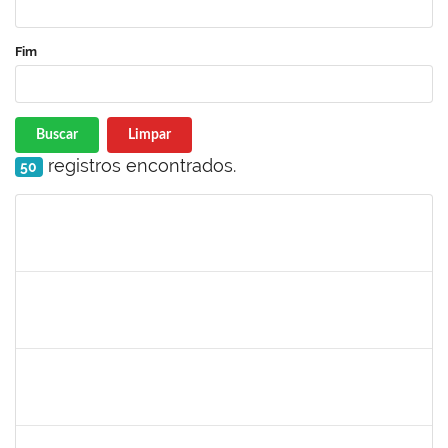
Fim
Buscar
Limpar
registros encontrados.
50
Matrícula
Nome
Cargo
Processo
Início
Fim
Status
1836556
DANIEL TEIXEIRA DE QUADROS
Técnico
23007.00002962/2025-07
11/08/2025
08/11/2025
Concluído
1496679
VALERIA MACEDO ALMEIDA CAMILO
Docente
23007.00013701/2025-84
10/08/2025
10/10/2025
Concluído