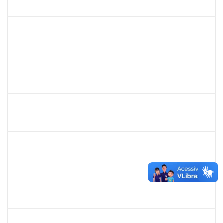
23007.00005868/2025-18
30/06/2025
28/07/2025
Concluído
2257489
MARCELO DE JESUS DE AZEVEDO
Técnico
23007.00009439/2025-19
30/06/2025
01/08/2025
Concluído
2374175
SUZANE ATAIDE DOS ANJOS
Técnico
23007.00021338/2024-13
30/06/2025
29/07/2025
Concluído
1241198
TAYANE CERQUEIRA DA SILVA DOS SANTOS
Técnico
23007.00006011/2025-37
26/06/2025
25/07/2025
Concluído
2257968
TAIANE OLIVEIRA MENEZES LEITE
Técnico
23007.00011055/2025-37
25/06/2025
24/07/2025
Concluído
2160310
PAULO RICARDO XAVIER ALMEIDA
Técnico
23007.00011101/2025-56
25/06/2025
25/07/2025
Concluído
2257639