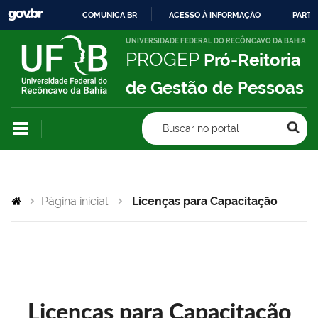
COMUNICA BR
ACESSO À INFORMAÇÃO
PARTI
IR
UNIVERSIDADE FEDERAL DO RECÔNCAVO DA BAHIA
PROGEP
Pró-Reitoria
PARA
O
de Gestão de Pessoas
CONTEÚDO
Buscar no portal
Página inicial
Licenças para Capacitação
Licenças para Capacitação