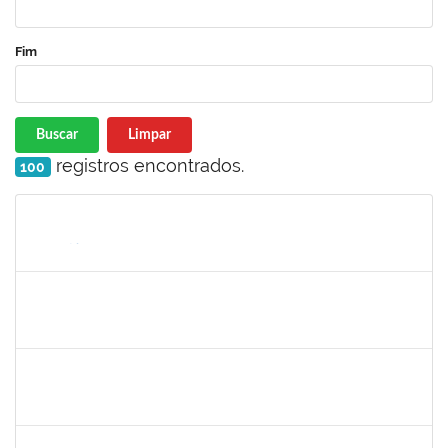
Fim
Buscar
Limpar
registros encontrados.
100
Matrícula
Nome
Cargo
Processo
Início
Fim
Status
2261057
GABRIELA MARIA CARNEIRO OLIVEIRA ALMEIDA
Técnico
23007.00012878/2025-92
04/08/2025
01/11/2025
Concluído
1477484
CLAUDIO ANTONIO FARIA VARGAS
Técnico
23007.00008722/2025-75
04/08/2025
02/09/2025
Concluído