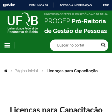
COMUNICA BR
ACESSO À INFORMAÇÃO
PARTI
IR
UNIVERSIDADE FEDERAL DO RECÔNCAVO DA BAHIA
PROGEP
Pró-Reitoria
PARA
O
de Gestão de Pessoas
CONTEÚDO
Buscar no portal
Página inicial
Licenças para Capacitação
Licenças para Capacitação