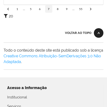
28/09/2025
Concluído
1
...
5
6
7
8
9
...
55
20
VOLTAR AO TOPO
Todo o conteúdo deste site está publicado sob a licença
Creative Commons Atribuição-SemDerivações 3.0 Não
Adaptada
.
Acesso a Informação
Institucional
Serviços