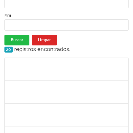
Fim
Buscar
Limpar
registros encontrados.
20
Matrícula
Nome
Cargo
Processo
Início
Fim
Status
2261057
GABRIELA MARIA CARNEIRO OLIVEIRA ALMEIDA
Técnico
23007.00012878/2025-92
04/08/2025
01/11/2025
Concluído
1477484
CLAUDIO ANTONIO FARIA VARGAS
Técnico
23007.00008722/2025-75
04/08/2025
02/09/2025
Concluído