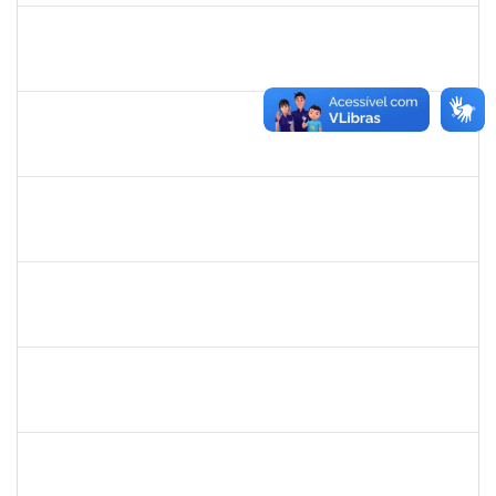
2257657
MARIA FABIANA BARRETO NERI
Técnico
23007.00002251/2025-95
07/07/2025
04/10/2025
Concluído
1837428
DANIELE CONCEICAO MARQUES
Técnico
23007.00005260/2025-41
04/07/2025
01/08/2025
Concluído
2257888
ARI MARQUES DE ARAUJO NETO
Técnico
23007.00006951/2025-71
03/07/2025
01/08/2025
Concluído
1729652
ANA CLARA BARREIROS DOS SANTOS
23007.00010043/2025-07
01/07/2025
28/08/2025
Concluído
1729652
ANA CLARA BARREIROS DOS SANTOS
Docente
23007.00011491/2025-02
01/07/2025
01/08/2025
Concluído
1539369
SERGIO ARMANDO DINIZ GUERRA FILHO
Docente
23007.00010015/2025-84
01/07/2025