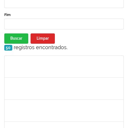
Fim
Buscar
Limpar
registros encontrados.
50
Matrícula
Nome
Cargo
Processo
Início
Fim
Status
2261057
GABRIELA MARIA CARNEIRO OLIVEIRA ALMEIDA
Técnico
23007.00012878/2025-92
04/08/2025
01/11/2025
Concluído
1477484
CLAUDIO ANTONIO FARIA VARGAS
Técnico
23007.00008722/2025-75
04/08/2025
02/09/2025
Concluído