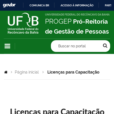
COMUNICA BR
ACESSO À INFORMAÇÃO
PARTI
IR
UNIVERSIDADE FEDERAL DO RECÔNCAVO DA BAHIA
PROGEP
Pró-Reitoria
PARA
O
de Gestão de Pessoas
CONTEÚDO
Buscar no portal
Página inicial
Licenças para Capacitação
Licenças para Capacitação