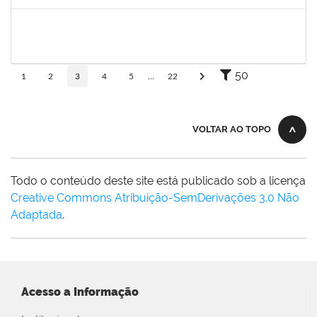
Concluído
2328145
CARINE DE JESUS SANTANA
Técnico
23007.00002973/2025-98
05/05/2025
19/05/2025
Concluído
50
1
2
3
4
5
...
22
VOLTAR AO TOPO
Todo o conteúdo deste site está publicado sob a licença
Creative Commons Atribuição-SemDerivações 3.0 Não
Adaptada
.
Acesso a Informação