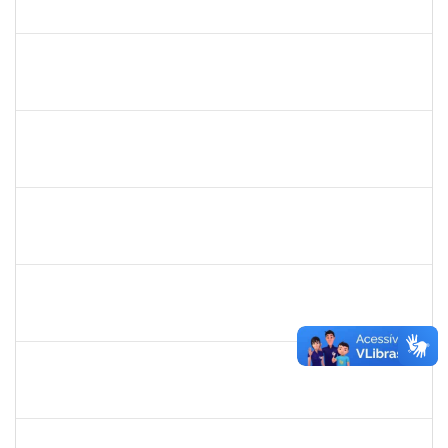
23007.00011101/2025-56
25/06/2025
25/07/2025
Concluído
2257639
ADRIELE GONZAGA DE MOURA
Técnico
23007.00004903/2025-77
25/06/2025
18/08/2025
Concluído
2259741
MOISES BRAGA RIBEIRO
Técnico
23007.00010775/2025-31
16/06/2025
15/07/2025
Concluído
1753043
MARCUS PIMENTEL OLIVEIRA
Técnico
23007.00012078/2025-61
09/06/2025
08/07/2025
Concluído
1670022
MARISE NASCIMENTO FLORES MOREIRA
Técnico
23007.00025959/2024-85
09/06/2025
08/07/2025
Concluído
1217453
ANDRESSA HOSANA SOUZA DE OLIVEIRA
Técnico
23007.00008513/2025-92
04/06/2025
18/06/2025
Concluído
1717024