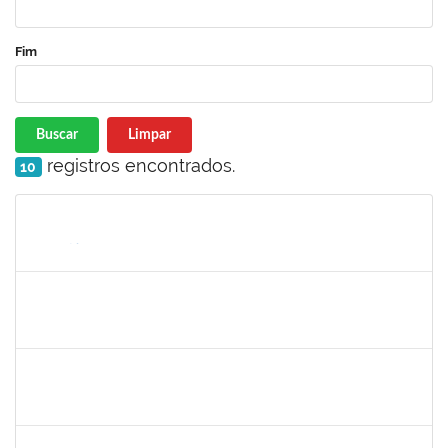
Fim
Buscar
Limpar
registros encontrados.
10
Matrícula
Nome
Cargo
Processo
Início
Fim
Status
2426970
RODRIGO JESUS DE OLIVEIRA
Técnico
23007.00003030/2025-14
17/07/2025
15/08/2025
Concluído
1759259
FABIANA DE JESUS CERQUEIRA
Técnico
23007.00006101/2025-32
14/07/2025
12/08/2025
Concluído