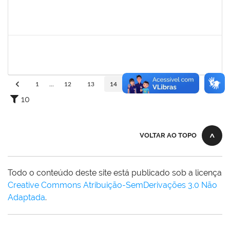
1729652
ANA CLARA BARREIROS DOS SANTOS
Docente
23007.00011491/2025-02
01/07/2025
01/08/2025
Concluído
1539369
SERGIO ARMANDO DINIZ GUERRA FILHO
Docente
23007.00010015/2025-84
01/07/2025
28/09/2025
Concluído
1
...
12
13
14
15
16
...
110
10
VOLTAR AO TOPO
Todo o conteúdo deste site está publicado sob a licença
Creative Commons Atribuição-SemDerivações 3.0 Não
Adaptada
.