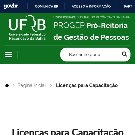
COMUNICA BR
ACESSO À INFORMAÇÃO
PARTI
IR
UNIVERSIDADE FEDERAL DO RECÔNCAVO DA BAHIA
PROGEP
Pró-Reitoria
PARA
O
de Gestão de Pessoas
CONTEÚDO
Buscar no portal
Página inicial
Licenças para Capacitação
Licenças para Capacitação