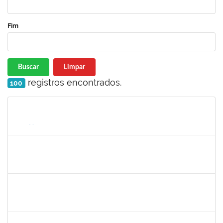
Fim
Buscar
Limpar
registros encontrados.
100
Matrícula
Nome
Cargo
Processo
Início
Fim
Status
1093359
Sandra Conceição Peixoto
Técnico
23007.00011334/2019-88
15/07/2019
12/10/2019
Concluído
285662
Carlos Alfredo Lopes de Carvalho
Docente
23007.00028820/2018-68
16/07/2019
13/10/2019
Concluído