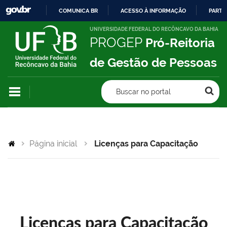
COMUNICA BR
ACESSO À INFORMAÇÃO
PARTI
IR
UNIVERSIDADE FEDERAL DO RECÔNCAVO DA BAHIA
PROGEP
Pró-Reitoria
PARA
O
de Gestão de Pessoas
CONTEÚDO
Buscar no portal
Página inicial
Licenças para Capacitação
Licenças para Capacitação