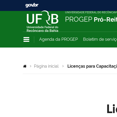
UNIVERSIDADE FEDERAL DO RECÔNCAV
PROGEP
Pró-Rei
Agenda da PROGEP
Boletim de servi
Página inicial
Licenças para Capacitaç
L