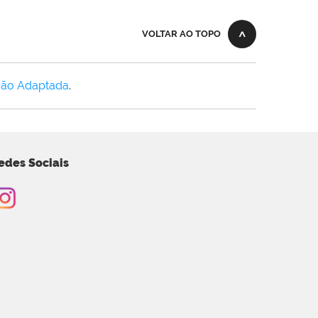
VOLTAR AO TOPO
Não Adaptada
.
edes Sociais