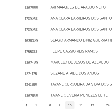
2257888
ARI MARQUES DE ARAUJO NETO
1729652
ANA CLARA BARREIROS DOS SANT
1729652
ANA CLARA BARREIROS DOS SANT
1539369
SERGIO ARMANDO DINIZ GUERRA F
1755222
FELIPE CASSIO REIS RAMOS
2257489
MARCELO DE JESUS DE AZEVEDO
2374175
SUZANE ATAIDE DOS ANJOS
1241198
TAYANE CERQUEIRA DA SILVA DOS 
2257968
TAIANE OLIVEIRA MENEZES LEITE
1
...
8
9
10
11
12
...
74