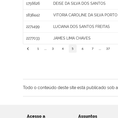
1756626
DEISE DA SILVA DOS SANTOS
1838442
VITORIA CAROLINE DA SILVA PORTO
2271499
LUCIANA DOS SANTOS FREITAS
2277033
JAMES LIMA CHAVES
1
...
3
4
5
6
7
...
37
Todo o conteúdo deste site está publicado sob a
Acesso a
Assuntos