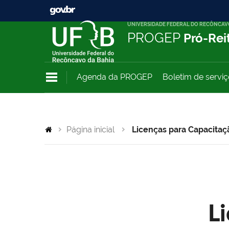
UNIVERSIDADE FEDERAL DO RECÔNCAV
PROGEP
Pró-Rei
Agenda da PROGEP
Boletim de servi
Página inicial
Licenças para Capacitaç
L