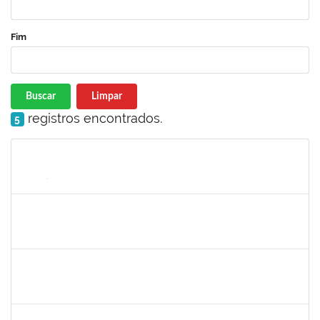
Fim
Buscar
Limpar
registros encontrados.
5
Matrícula
Nome
Cargo
Processo
Início
Fim
Status
1717024
NILSON ANTONIO FERREIRA ROSEIRA
Docente
23007.00007055/2025-76
02/06/2025
30/08/2025
Concluído
2257318
HIONE DOS SANTOS SILVA NEVES
Técnico
23007.00002045/2025-31
01/06/2025
30/08/2025
Concluído