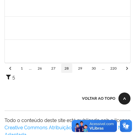
2257598
RAPHAEL LIMA COSTA
Técnico
23007.00010619/2025-72
01/08/2025
29/08/2025
Concluído
2257966
CECILIA NASCIMENTO PIRES
Técnico
23007.00000327/2025-51
30/07/2025
29/08/2025
Concluído
1053058
NANCI RODRIGUES ORRICO
Docente
23007.00010017/2025-30
01/06/2025
29/08/2025
Concluído
1
...
26
27
28
29
30
...
220
5
VOLTAR AO TOPO
Todo o conteúdo deste site está publicado sob a licença
Creative Commons Atribuição-SemDerivações 3.0 Não
Adaptada
.