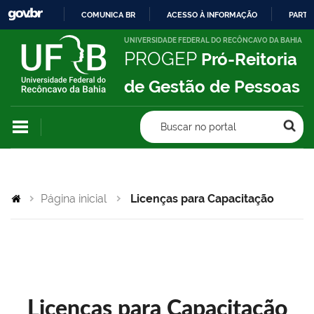
COMUNICA BR
ACESSO À INFORMAÇÃO
PARTI
IR
UNIVERSIDADE FEDERAL DO RECÔNCAVO DA BAHIA
PROGEP
Pró-Reitoria
PARA
O
de Gestão de Pessoas
CONTEÚDO
Buscar no portal
Página inicial
Licenças para Capacitação
Licenças para Capacitação