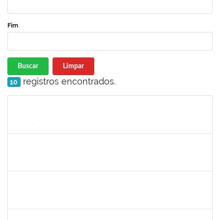
Fim
Buscar
Limpar
registros encontrados.
10
Matrícula
Nome
Cargo
Processo
Início
Fim
Status
1729652
ANA CLARA BARREIROS DOS SANTOS
23007.00010043/2025-07
01/07/2025
28/08/2025
Concluído
2257639
ADRIELE GONZAGA DE MOURA
Técnico
23007.00004903/2025-77
25/06/2025
18/08/2025
Concluído