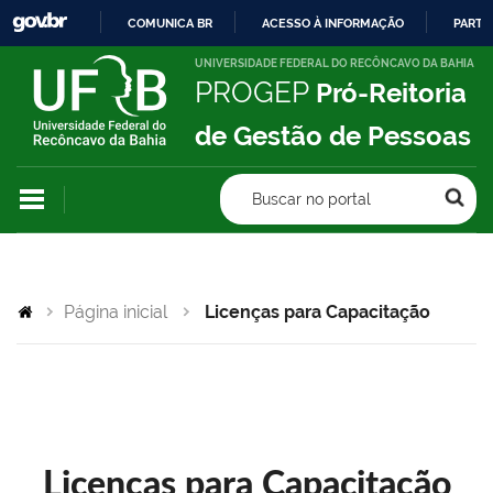
COMUNICA BR
ACESSO À INFORMAÇÃO
PARTI
IR
UNIVERSIDADE FEDERAL DO RECÔNCAVO DA BAHIA
PROGEP
Pró-Reitoria
PARA
O
de Gestão de Pessoas
CONTEÚDO
Buscar no portal
Página inicial
Licenças para Capacitação
Licenças para Capacitação