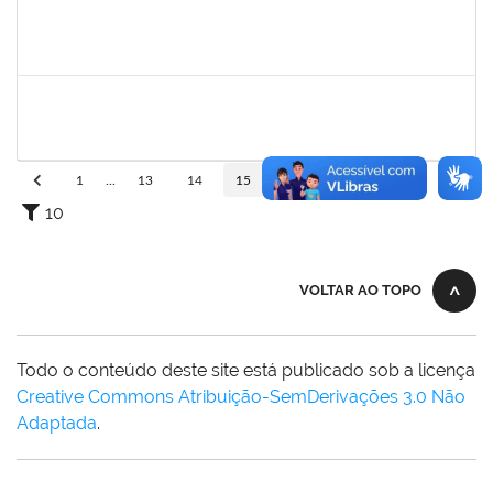
1751422
SERGIO SANTOS DE ALMEIDA
Técnico
23007.00024480/2024-54
05/05/2025
02/08/2025
Concluído
1837428
DANIELE CONCEICAO MARQUES
Técnico
23007.00005260/2025-41
04/07/2025
01/08/2025
Concluído
1
...
13
14
15
16
17
...
110
10
VOLTAR AO TOPO
Todo o conteúdo deste site está publicado sob a licença
Creative Commons Atribuição-SemDerivações 3.0 Não
Adaptada
.