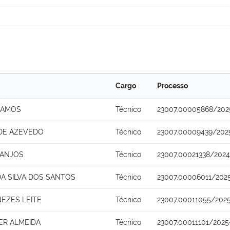
Cargo
Processo
 RAMOS
Técnico
23007.00005868/202
DE AZEVEDO
Técnico
23007.00009439/202
 ANJOS
Técnico
23007.00021338/2024
A SILVA DOS SANTOS
Técnico
23007.00006011/2025
NEZES LEITE
Técnico
23007.00011055/2025
ER ALMEIDA
Técnico
23007.00011101/2025