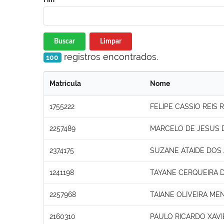
Buscar
Limpar
registros encontrados.
100
Matrícula
Nome
1755222
FELIPE CASSIO REIS
2257489
MARCELO DE JESUS 
2374175
SUZANE ATAIDE DOS
1241198
TAYANE CERQUEIRA D
2257968
TAIANE OLIVEIRA ME
2160310
PAULO RICARDO XAVI