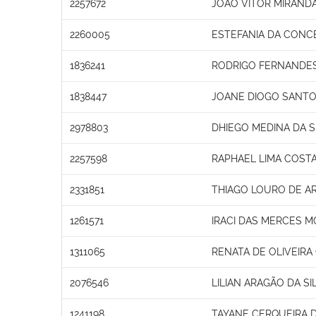
2257672
JOÃO VITOR MIRAND
2260005
ESTEFANIA DA CONC
1836241
RODRIGO FERNANDE
1838447
JOANE DIOGO SANTO
2978803
DHIEGO MEDINA DA S
2257598
RAPHAEL LIMA COST
2331851
THIAGO LOURO DE A
1261571
IRACI DAS MERCES M
1311065
RENATA DE OLIVEIR
2076546
LILIAN ARAGÃO DA SI
1241198
TAYANE CERQUEIRA D