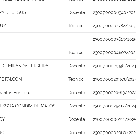
RA DE JESUS
Docente
23007.00006940/202
RUZ
Técnico
23007.00002782/2025
S
23007.00003613/202
Técnico
23007.00004602/202
DE MIRANDA FERREIRA
Docente
23007.00021398/2024
TE FALCON
Técnico
23007.00020353/202
Santos Henrique
Docente
23007.00020613/2024
PESSOA GONDIM DE MATOS
Docente
23007.00025412/2024
CY
Docente
23007.00000311/202
NO
Docente
23007.00002060/202