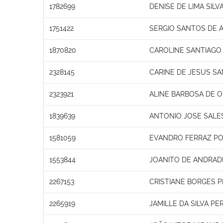
1782699
DENISE DE LIMA SILV
1751422
SERGIO SANTOS DE 
1870820
CAROLINE SANTIAGO
2328145
CARINE DE JESUS S
2323921
ALINE BARBOSA DE O
1839639
ANTONIO JOSE SALE
1581059
EVANDRO FERRAZ PO
1553844
JOANITO DE ANDRADE
2267153
CRISTIANE BORGES P
2265919
JAMILLE DA SILVA PE