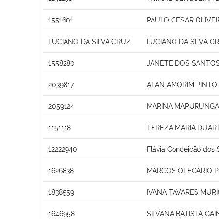
1551601
PAULO CESAR OLIVEI
LUCIANO DA SILVA CRUZ
LUCIANO DA SILVA C
1558280
JANETE DOS SANTO
2039817
ALAN AMORIM PINTO
2059124
MARINA MAPURUNGA 
1151118
TEREZA MARIA DUAR
12222940
Flávia Conceição dos 
1626838
MARCOS OLEGARIO 
1838559
IVANA TAVARES MURI
1646958
SILVANA BATISTA GAI