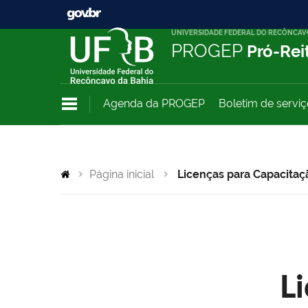
UNIVERSIDADE FEDERAL DO RECÔNCAV
PROGEP
Pró-Rei
Agenda da PROGEP
Boletim de servi
Página inicial
Licenças para Capacitaç
L