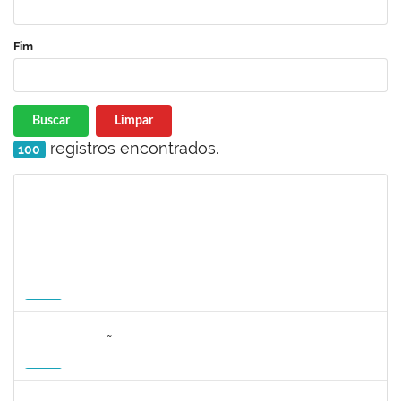
Fim
Buscar
Limpar
registros encontrados.
100
Matrícula
Nome
Cargo
Processo
Início
Fim
Status
1215877
CLAUDIO MANOEL DUARTE DE SOUZA
Docente
23007.00007605/2026-64
21/08/2026
18/11/2026
Futuro
2323268
LUCIANO SIMÕES DE SOUZA
Docente
23007.00006554/2026-20
20/08/2026
17/11/2026
Futuro