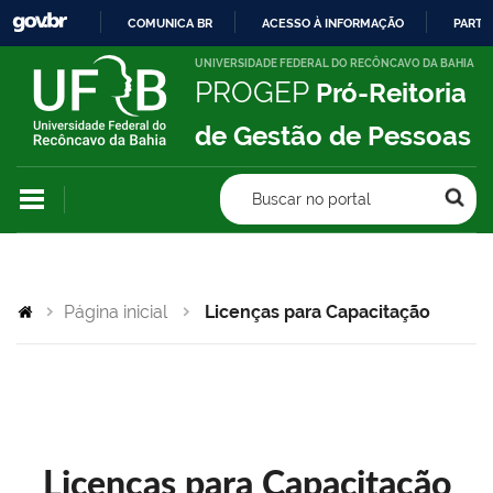
COMUNICA BR
ACESSO À INFORMAÇÃO
PARTI
IR
UNIVERSIDADE FEDERAL DO RECÔNCAVO DA BAHIA
PROGEP
Pró-Reitoria
PARA
O
de Gestão de Pessoas
CONTEÚDO
Buscar no portal
Página inicial
Licenças para Capacitação
Licenças para Capacitação