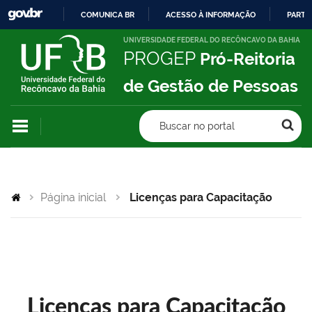
COMUNICA BR
ACESSO À INFORMAÇÃO
PARTI
IR
UNIVERSIDADE FEDERAL DO RECÔNCAVO DA BAHIA
PROGEP
Pró-Reitoria
PARA
O
de Gestão de Pessoas
CONTEÚDO
Buscar no portal
Página inicial
Licenças para Capacitação
Licenças para Capacitação