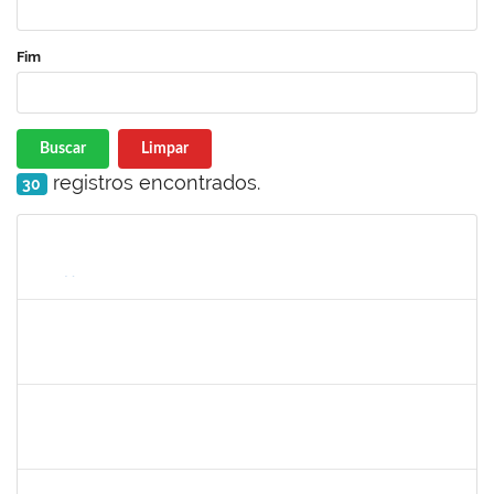
Fim
Buscar
Limpar
registros encontrados.
30
Matrícula
Nome
Cargo
Processo
Início
Fim
Status
lucilene
30/11/-0001
30/11/-0001
Concluído
sabrina
30/11/-0001
30/11/-0001
Concluído