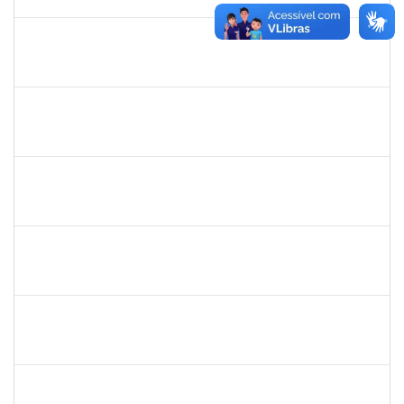
13/03/2019
Concluído
1753230
Geraldo Ribeiro Costa Fentanes
Técnico
23007.002454/2019-64
21/02/2019
22/03/2019
Concluído
1365967
Paulo Jackson Mota da Silveira
Técnico
23007.032338/2018-45
23/01/2019
23/03/2019
Concluído
1717024
Nilson Antonio Ferreira Roseira
Docente
23007.003851/2019-78
25/02/2019
24/03/2019
Concluído
1527893
Rita de Cácia Santos Chagas
Docente
23007.003763/2019-29
25/02/2019
24/03/2019
Concluído
1873764
Igor Garcia Barreto
Técnico
23007.031779/2018-06
29/01/2019
29/03/2019
Concluído
1673006
Aline Santiago Barbosa
Técnico