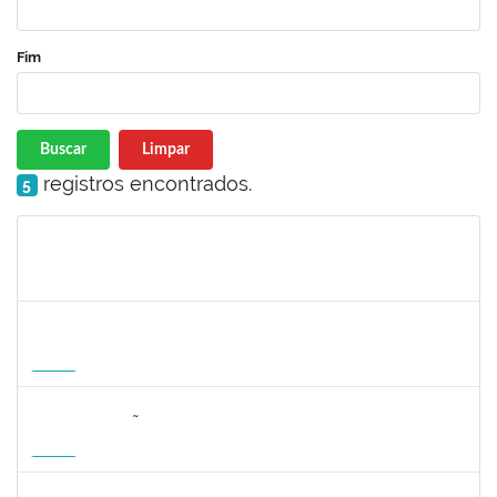
Fim
Buscar
Limpar
registros encontrados.
5
Matrícula
Nome
Cargo
Processo
Início
Fim
Status
1215877
CLAUDIO MANOEL DUARTE DE SOUZA
Docente
23007.00007605/2026-64
21/08/2026
18/11/2026
Futuro
2323268
LUCIANO SIMÕES DE SOUZA
Docente
23007.00006554/2026-20
20/08/2026
17/11/2026
Futuro