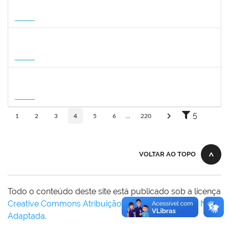
1496590
SARAH ROBERTA DE OLIVEIRA CARNEIRO
Docente
23007.00008180/2026-59
18/08/2026
15/11/2026
Futuro
1935998
DENIS RENAN CORREA
Docente
23007.00008895/2026-57
18/08/2026
15/11/2026
Futuro
1007053
ANDRE DIAS DE AZEVEDO NETO
Docente
23007.00004811/2026-36
17/08/2026
15/11/2026
Futuro
5
1
2
3
4
5
6
...
220
VOLTAR AO TOPO
Todo o conteúdo deste site está publicado sob a licença
Creative Commons Atribuição-SemDerivações 3.0 Não
Adaptada
.