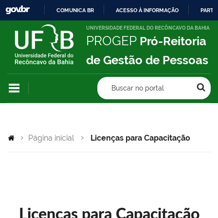
COMUNICA BR
ACESSO À INFORMAÇÃO
PARTI
IR
UNIVERSIDADE FEDERAL DO RECÔNCAVO DA BAHIA
PROGEP
Pró-Reitoria
PARA
O
de Gestão de Pessoas
CONTEÚDO
Buscar no portal
Página inicial
Licenças para Capacitação
Licenças para Capacitação