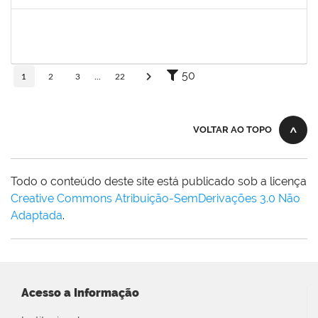
Concluído
1873900
José Francisco Coutinho
Técnico
23007.00005909/2019-93
21/05/2019
19/06/2019
Concluído
50
1
2
3
...
22
VOLTAR AO TOPO
Todo o conteúdo deste site está publicado sob a licença
Creative Commons Atribuição-SemDerivações 3.0 Não
Adaptada
.
Acesso a Informação