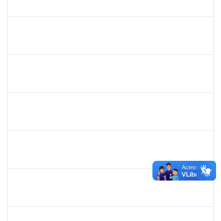
23007.000136/2019-85
01/02/2019
31/03/2019
Concluído
1744760
Francis Valter Pepe França
Docente
23007.002250/2019-43
06/03/2019
04/04/2019
Concluído
1553817
Djanilson Barbosa dos Santos
Docente
23007.002561/2019-85
04/03/2019
05/04/2019
Concluído
1733433
Luana Souza Silveira
Técnico
23007.00000783/2019-76
07/03/2019
06/04/2019
Concluído
1755063
Juliana das Neves Santos
Técnico
23007.003359/2019-73
18/03/2019
16/04/2019
Concluído
1652145
Daiana Conceição Souza
Técnico
23007.002124/2019-50
18/02/2019
19/04/2019
Concluído
1572254