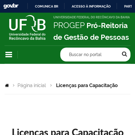
COMUNICA BR
ACESSO À INFORMAÇÃO
PARTI
IR
UNIVERSIDADE FEDERAL DO RECÔNCAVO DA BAHIA
PROGEP
Pró-Reitoria
PARA
O
de Gestão de Pessoas
CONTEÚDO
Buscar no portal
Página inicial
Licenças para Capacitação
Licenças para Capacitação