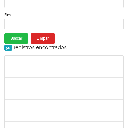
Fim
Buscar
Limpar
registros encontrados.
50
Matrícula
Nome
Cargo
Processo
Início
Fim
Status
lucilene
30/11/-0001
30/11/-0001
Concluído
sabrina
30/11/-0001
30/11/-0001
Concluído