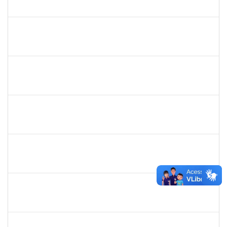
23007.00026322/2025-78
16/03/2026
13/06/2026
Concluído
2213515
SILVIA MICHELE LOPES MACEDO
Docente
23007.00027071/2025-31
02/03/2026
30/05/2026
Concluído
1446308
DANILO MARQUES SCALDAFERRI
Docente
23007.00026682/2025-58
01/03/2026
29/05/2026
Concluído
1153042
GUILHERME MOREIRA FERNANDES
Docente
23007.00028901/2025-91
01/03/2026
29/05/2026
Concluído
1718454
REGINA MARQUES DE SOUZA
Docente
23007.00000959/2026-56
01/03/2026
29/05/2026
Concluído
1630771
WALTER DA SILVA FRAGA FILHO
Docente
23007.00024743/2025-31
01/03/2026
29/05/2026
Concluído
1123222