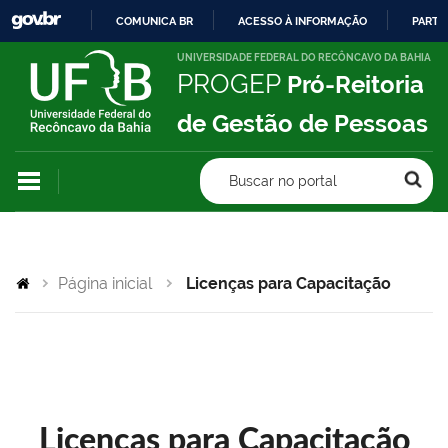
COMUNICA BR
ACESSO À INFORMAÇÃO
PARTI
IR
UNIVERSIDADE FEDERAL DO RECÔNCAVO DA BAHIA
PROGEP
Pró-Reitoria
PARA
O
de Gestão de Pessoas
CONTEÚDO
Buscar no portal
Página inicial
Licenças para Capacitação
Licenças para Capacitação