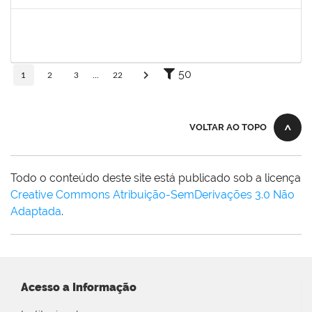
Concluído
1919544
MARIA DAS GRAÇAS MASCARENHAS QUEIROZ
Técnico
23007.00000308/2025-79
10/11/2025
24/12/2025
Concluído
50
1
2
3
...
22
VOLTAR AO TOPO
Todo o conteúdo deste site está publicado sob a licença
Creative Commons Atribuição-SemDerivações 3.0 Não
Adaptada
.
Acesso a Informação