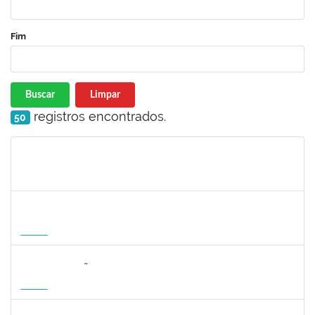
Fim
Buscar
Limpar
registros encontrados.
50
Matrícula
Nome
Cargo
Processo
Início
Fim
Status
1215877
CLAUDIO MANOEL DUARTE DE SOUZA
Docente
23007.00007605/2026-64
21/08/2026
18/11/2026
Futuro
2323268
LUCIANO SIMÕES DE SOUZA
Docente
23007.00006554/2026-20
20/08/2026
17/11/2026
Futuro