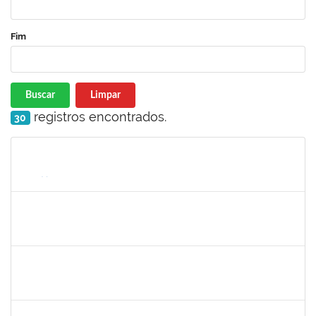
Fim
Buscar
Limpar
registros encontrados.
30
Matrícula
Nome
Cargo
Processo
Início
Fim
Status
lucilene
30/11/-0001
30/11/-0001
Concluído
sabrina
30/11/-0001
30/11/-0001
Concluído