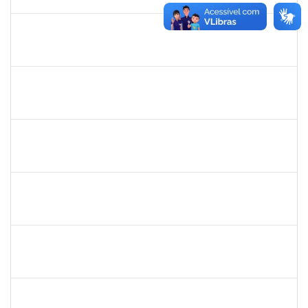
13/03/2019
Concluído
1753230
Geraldo Ribeiro Costa Fentanes
Técnico
23007.002454/2019-64
21/02/2019
22/03/2019
Concluído
1365967
Paulo Jackson Mota da Silveira
Técnico
23007.032338/2018-45
23/01/2019
23/03/2019
Concluído
1717024
Nilson Antonio Ferreira Roseira
Docente
23007.003851/2019-78
25/02/2019
24/03/2019
Concluído
1527893
Rita de Cácia Santos Chagas
Docente
23007.003763/2019-29
25/02/2019
24/03/2019
Concluído
1873764
Igor Garcia Barreto
Técnico
23007.031779/2018-06
29/01/2019
29/03/2019
Concluído
1673006
Aline Santiago Barbosa
Técnico