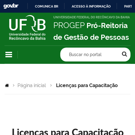
COMUNICA BR
ACESSO À INFORMAÇÃO
PARTI
IR
UNIVERSIDADE FEDERAL DO RECÔNCAVO DA BAHIA
PROGEP
Pró-Reitoria
PARA
O
de Gestão de Pessoas
CONTEÚDO
Buscar no portal
Página inicial
Licenças para Capacitação
Licenças para Capacitação