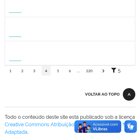
1935998
DENIS RENAN CORREA
Docente
23007.00008895/2026-57
18/08/2026
15/11/2026
Futuro
1007053
ANDRE DIAS DE AZEVEDO NETO
Docente
23007.00004811/2026-36
17/08/2026
15/11/2026
Futuro
1568651
DORIS FIRMINO RABELO
Docente
23007.00005239/2026-23
17/08/2026
14/11/2026
Futuro
5
1
2
3
4
5
6
...
220
VOLTAR AO TOPO
Todo o conteúdo deste site está publicado sob a licença
Creative Commons Atribuição-SemDerivações 3.0 Não
Adaptada
.