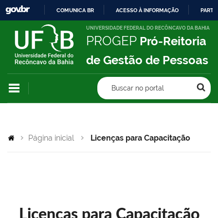
COMUNICA BR
ACESSO À INFORMAÇÃO
PARTI
IR
UNIVERSIDADE FEDERAL DO RECÔNCAVO DA BAHIA
PROGEP
Pró-Reitoria
PARA
O
de Gestão de Pessoas
CONTEÚDO
Buscar no portal
Página inicial
Licenças para Capacitação
Licenças para Capacitação