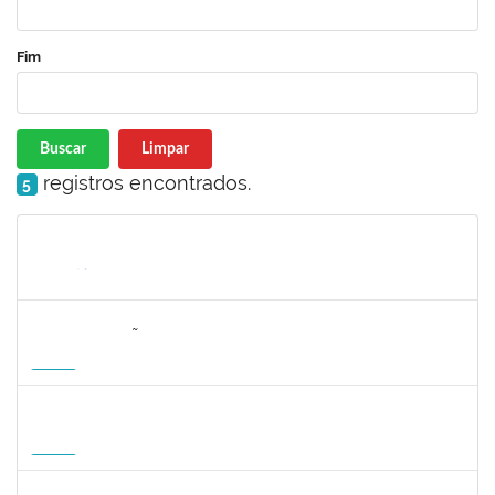
Fim
Buscar
Limpar
registros encontrados.
5
Matrícula
Nome
Cargo
Processo
Início
Fim
Status
2323268
LUCIANO SIMÕES DE SOUZA
Docente
23007.00006554/2026-20
20/08/2026
17/11/2026
Futuro
1496590
SARAH ROBERTA DE OLIVEIRA CARNEIRO
Docente
23007.00008180/2026-59
18/08/2026
15/11/2026
Futuro