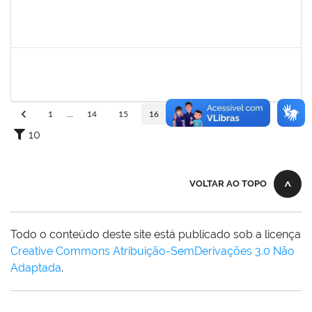
1053058
NANCI RODRIGUES ORRICO
Docente
23007.00010017/2025-30
01/06/2025
29/08/2025
Concluído
2257318
HIONE DOS SANTOS SILVA NEVES
Técnico
23007.00002045/2025-31
01/06/2025
30/08/2025
Concluído
1
...
14
15
16
17
18
...
110
10
VOLTAR AO TOPO
Todo o conteúdo deste site está publicado sob a licença
Creative Commons Atribuição-SemDerivações 3.0 Não
Adaptada
.