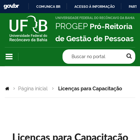
COMUNICA BR
ACESSO À INFORMAÇÃO
PARTI
IR
UNIVERSIDADE FEDERAL DO RECÔNCAVO DA BAHIA
PROGEP
Pró-Reitoria
PARA
O
de Gestão de Pessoas
CONTEÚDO
Buscar no portal
Página inicial
Licenças para Capacitação
Licenças para Capacitação