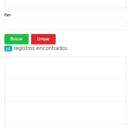
Fim
Buscar
Limpar
registros encontrados.
10
Matrícula
Nome
Cargo
Processo
Início
Fim
Status
2160310
PAULO RICARDO XAVIER ALMEIDA
Técnico
23007.00011101/2025-56
25/06/2025
25/07/2025
Concluído
2257639
ADRIELE GONZAGA DE MOURA
Técnico
23007.00004903/2025-77
25/06/2025
18/08/2025
Concluído