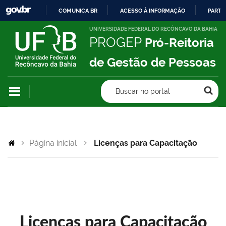
COMUNICA BR
ACESSO À INFORMAÇÃO
PARTI
IR
UNIVERSIDADE FEDERAL DO RECÔNCAVO DA BAHIA
PROGEP
Pró-Reitoria
PARA
O
de Gestão de Pessoas
CONTEÚDO
Buscar no portal
Página inicial
Licenças para Capacitação
Licenças para Capacitação