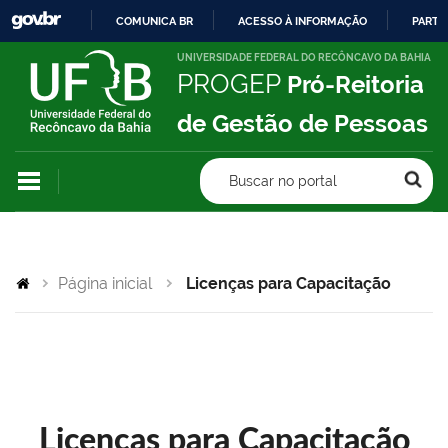
COMUNICA BR
ACESSO À INFORMAÇÃO
PARTI
IR
UNIVERSIDADE FEDERAL DO RECÔNCAVO DA BAHIA
PROGEP
Pró-Reitoria
PARA
O
de Gestão de Pessoas
CONTEÚDO
Buscar no portal
Página inicial
Licenças para Capacitação
Licenças para Capacitação