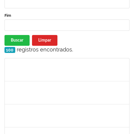
Fim
Buscar
Limpar
registros encontrados.
100
Matrícula
Nome
Cargo
Processo
Início
Fim
Status
2160310
PAULO RICARDO XAVIER ALMEIDA
Técnico
23007.00011101/2025-56
25/06/2025
25/07/2025
Concluído
2257639
ADRIELE GONZAGA DE MOURA
Técnico
23007.00004903/2025-77
25/06/2025
18/08/2025
Concluído