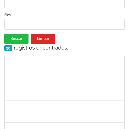
Fim
Buscar
Limpar
registros encontrados.
30
Matrícula
Nome
Cargo
Processo
Início
Fim
Status
2257888
ARI MARQUES DE ARAUJO NETO
Técnico
23007.00006951/2025-71
03/07/2025
01/08/2025
Concluído
1729652
ANA CLARA BARREIROS DOS SANTOS
Docente
23007.00011491/2025-02
01/07/2025
01/08/2025
Concluído