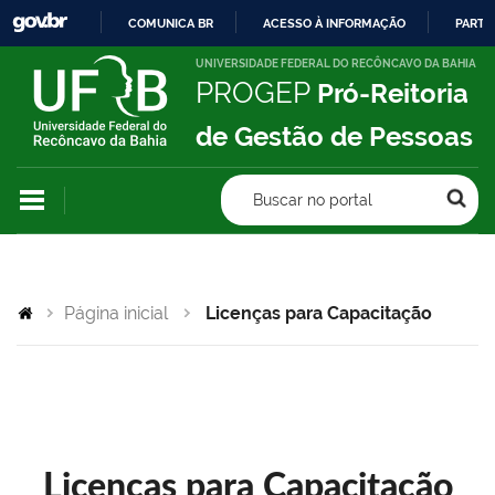
COMUNICA BR
ACESSO À INFORMAÇÃO
PARTI
IR
UNIVERSIDADE FEDERAL DO RECÔNCAVO DA BAHIA
PROGEP
Pró-Reitoria
PARA
O
de Gestão de Pessoas
CONTEÚDO
Buscar no portal
Página inicial
Licenças para Capacitação
Licenças para Capacitação