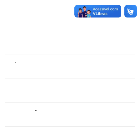
03/07/2025
Concluído
1841026
DEYSE DE SOUZA GONCALVES
Técnico
23007.00005041/2025-37
01/06/2025
30/06/2025
Concluído
1333441
NELMA DE CASSIA SILVA SANDES
Docente
23007.00025419/2024-18
31/05/2025
28/06/2025
Concluído
2257672
JOÃO VITOR MIRANDA DE SOUZA
Técnico
23007.00006025/2025-47
28/04/2025
26/06/2025
Concluído
1311065
RENATA DE OLIVEIRA CAMPOS
Docente
23007.00027037/2024-79
26/03/2025
23/06/2025
Concluído
2076546
LILIAN ARAGÃO DA SILVA
Docente
23007.00025211/2024-08
24/03/2025
21/06/2025
Concluído
1258666
RITTA MARIA MORAIS CORREIA MOTA
Técnico