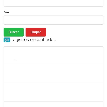
Fim
Buscar
Limpar
registros encontrados.
50
Matrícula
Nome
Cargo
Processo
Início
Fim
Status
2033204
Samira Araújo Rachid Alves
Técnico
23007.0008542/2019-06
05/08/2019
02/11/2019
Concluído
1758665
Tcherrison Diniz Alves
Técnico
23007.00007142/2019-73
05/08/2019
02/11/2019
Concluído