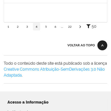
Concluído
1878586
Ciro Ribeiro Filadelfo
Técnico
23007.00021795/2019-78
02/01/2020
31/01/2020
Concluído
50
1
2
3
4
5
6
...
22
VOLTAR AO TOPO
Todo o conteúdo deste site está publicado sob a licença
Creative Commons Atribuição-SemDerivações 3.0 Não
Adaptada
.
Acesso a Informação