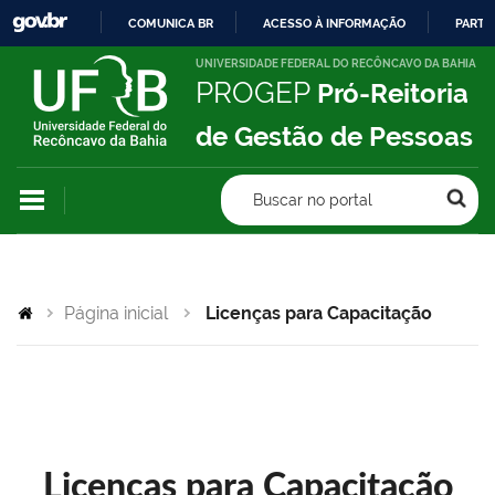
COMUNICA BR
ACESSO À INFORMAÇÃO
PARTI
IR
UNIVERSIDADE FEDERAL DO RECÔNCAVO DA BAHIA
PROGEP
Pró-Reitoria
PARA
O
de Gestão de Pessoas
CONTEÚDO
Buscar no portal
Página inicial
Licenças para Capacitação
Licenças para Capacitação