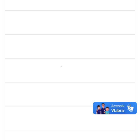
23007.00019979/2019-55
09/09/2019
08/12/2019
Concluído
1753650
Maria Regina Cunha Cavalcante
Técnico
23007.00020008/2019-48
09/09/2019
08/12/2019
Concluído
1858047
Saint Clair de Castro Batista
Técnico
23007.00019480/2019-45
10/09/2019
09/12/2019
Concluído
1742199
Heleni Duarte Dantas de Ávila
Docente
23007.00016198/2019-98
16/09/2019
15/12/2019
Concluído
1838442
Vitória Caroline da Silva Porto
Técnico
23007.00012678/2019-78
29/10/2019
17/12/2019
Concluído
1755265
Karina de Sousa Silva
Técnico
23007.00010003/2019-38
04/11/2019
18/12/2019
Concluído
2072268