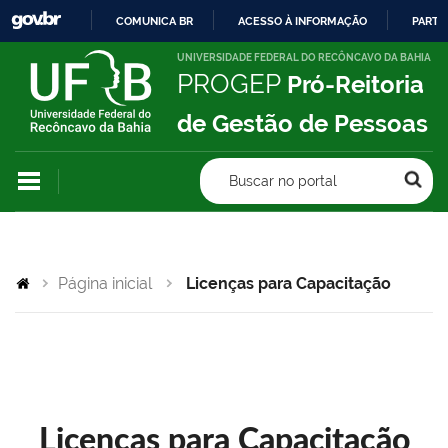
COMUNICA BR
ACESSO À INFORMAÇÃO
PARTI
IR
UNIVERSIDADE FEDERAL DO RECÔNCAVO DA BAHIA
PROGEP
Pró-Reitoria
PARA
O
de Gestão de Pessoas
CONTEÚDO
Buscar no portal
Página inicial
Licenças para Capacitação
Licenças para Capacitação