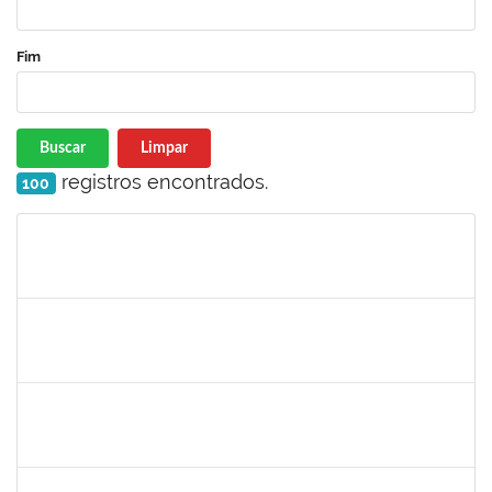
Fim
Buscar
Limpar
registros encontrados.
100
Matrícula
Nome
Cargo
Processo
Início
Fim
Status
1217453
ANDRESSA HOSANA SOUZA DE OLIVEIRA
Técnico
23007.00008513/2025-92
04/06/2025
18/06/2025
Concluído
1717024
NILSON ANTONIO FERREIRA ROSEIRA
Docente
23007.00007055/2025-76
02/06/2025
30/08/2025
Concluído