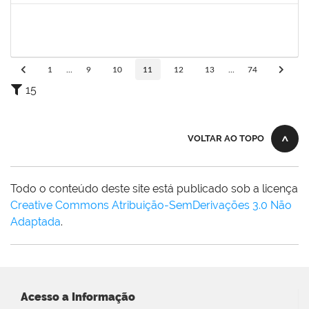
1782699
DENISE DE LIMA SILVA
Técnico
23007.00025725/2024-98
05/05/2025
03/07/2025
Concluído
1
...
9
10
11
12
13
...
74
15
VOLTAR AO TOPO
Todo o conteúdo deste site está publicado sob a licença
Creative Commons Atribuição-SemDerivações 3.0 Não
Adaptada
.
Acesso a Informação