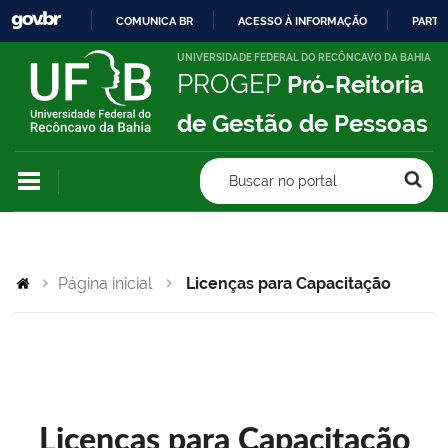
COMUNICA BR
ACESSO À INFORMAÇÃO
PARTI
IR
UNIVERSIDADE FEDERAL DO RECÔNCAVO DA BAHIA
PROGEP
Pró-Reitoria
PARA
O
de Gestão de Pessoas
CONTEÚDO
Buscar no portal
Página inicial
Licenças para Capacitação
Licenças para Capacitação