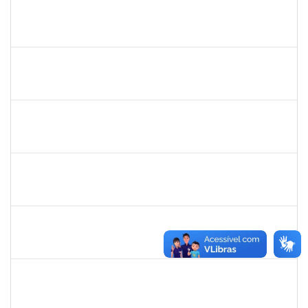
2259741
MOISES BRAGA RIBEIRO
Técnico
23007.00010775/2025-31
16/06/2025
15/07/2025
Concluído
1838442
VITORIA CAROLINE DA SILVA PORTO
Técnico
23007.00003277/2025-38
26/05/2025
11/07/2025
Concluído
1753043
MARCUS PIMENTEL OLIVEIRA
Técnico
23007.00012078/2025-61
09/06/2025
08/07/2025
Concluído
1670022
MARISE NASCIMENTO FLORES MOREIRA
Técnico
23007.00025959/2024-85
09/06/2025
08/07/2025
Concluído
1838447
JOANE DIOGO SANTOS SANT'ANA
Técnico
23007.00005469/2025-24
07/04/2025
05/07/2025
Concluído
2978803
DHIEGO MEDINA DA SILVA
Técnico
23007.00005481/2025-88
07/04/2025
05/07/2025
Concluído