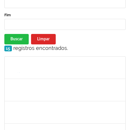
Fim
Buscar
Limpar
registros encontrados.
15
Matrícula
Nome
Cargo
Processo
Início
Fim
Status
1553844
JOANITO DE ANDRADE OLIVEIRA
Docente
23007.00007281/2025-85
01/05/2025
29/07/2025
Concluído
2328936
JENILDA BASTOS ALMEIDA PINHEIRO
Técnico
23007.00007283/2025-31
14/07/2025
28/07/2025
Concluído