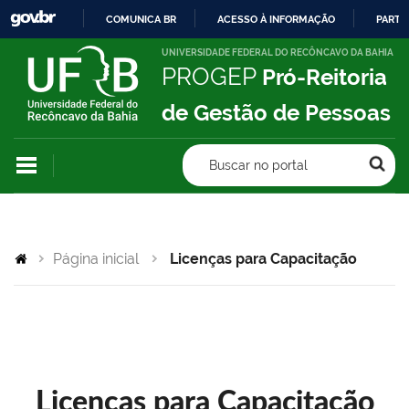
COMUNICA BR
ACESSO À INFORMAÇÃO
PARTI
IR
UNIVERSIDADE FEDERAL DO RECÔNCAVO DA BAHIA
PROGEP
Pró-Reitoria
PARA
O
de Gestão de Pessoas
CONTEÚDO
Buscar no portal
Página inicial
Licenças para Capacitação
Licenças para Capacitação