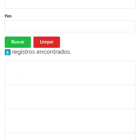
Fim
Buscar
Limpar
registros encontrados.
5
Matrícula
Nome
Cargo
Processo
Início
Fim
Status
1241198
TAYANE CERQUEIRA DA SILVA DOS SANTOS
Técnico
23007.00006011/2025-37
26/06/2025
25/07/2025
Concluído
2160310
PAULO RICARDO XAVIER ALMEIDA
Técnico
23007.00011101/2025-56
25/06/2025
25/07/2025
Concluído