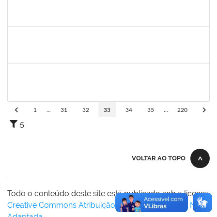
2257968
TAIANE OLIVEIRA MENEZES LEITE
Técnico
23007.00011055/2025-37
25/06/2025
24/07/2025
Concluído
2259741
MOISES BRAGA RIBEIRO
Técnico
23007.00010775/2025-31
16/06/2025
15/07/2025
Concluído
1838442
VITORIA CAROLINE DA SILVA PORTO
Técnico
23007.00003277/2025-38
26/05/2025
11/07/2025
Concluído
1
...
31
32
33
34
35
...
220
5
VOLTAR AO TOPO
Todo o conteúdo deste site está publicado sob a licença
Creative Commons Atribuição-SemDerivações 3.0 Não
Adaptada
.