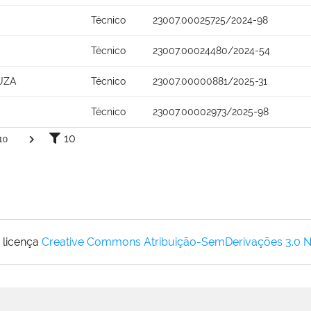
Técnico
23007.00025725/2024-98
Técnico
23007.00024480/2024-54
UZA
Técnico
23007.00000881/2025-31
Técnico
23007.00002973/2025-98
10
10
 licença
Creative Commons Atribuição-SemDerivações 3.0 